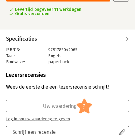
Levertijd ongeveer 11 werkdagen
Gratis verzonden
Specificaties
ISBN13:
9781785042065
Taal:
Engels
Bindwijze:
paperback
Uitgever:
Ebury Publishing
Verschijningsdatum:
15-11-2020
Lezersrecensies
Hoofdrubriek:
Psychologie
Wees de eerste die een lezersrecensie schrijft!
?
Uw waardering
Log in om uw waardering te geven
Schrijf een recensie