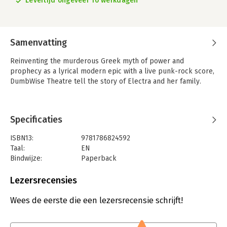
Levertijd ongeveer 16 werkdagen
Samenvatting
Reinventing the murderous Greek myth of power and
prophecy as a lyrical modern epic with a live punk-rock score,
DumbWise Theatre tell the story of Electra and her family.
Specificaties
ISBN13:
9781786824592
Taal:
EN
Bindwijze:
Paperback
Aantal pagina's:
144
Uitgever:
Bloomsbury Publishing PLC
Lezersrecensies
Serie:
Oberon Modern Plays
Wees de eerste die een lezersrecensie schrijft!