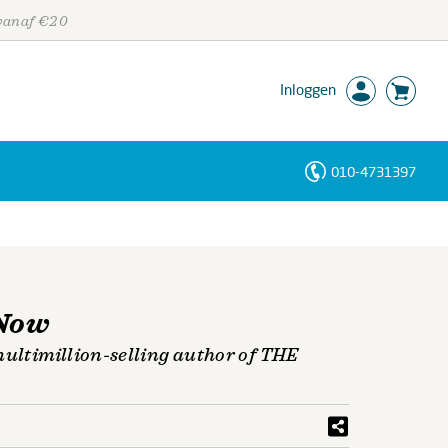
 vanaf €20
Inloggen
010-4731397
Personen
Trefwoorden
 Now
multimillion-selling author of THE