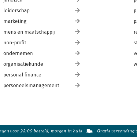
leiderschap
p
marketing
p
mens en maatschappij
r
non-profit
s
ondernemen
v
organisatiekunde
w
personal finance
personeelsmanagement
gen voor 23:00 besteld, morgen in huis
Gratis verzending