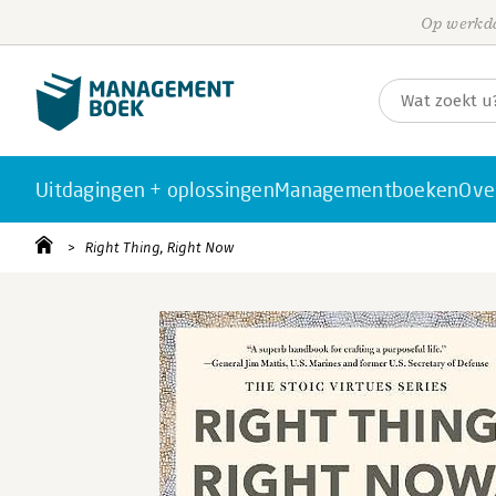
Op werkda
Uitdagingen + oplossingen
Managementboeken
Ove
Right Thing, Right Now