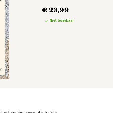
€ 23,99
Niet leverbaar.
life-changing power of integrity