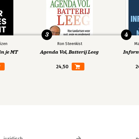
3
4
izen
Ron Steenkist
Ma
in je MT
Agenda Vol, Batterij Leeg
Infor
24,50
2
juridisch
p