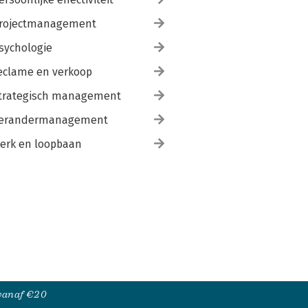
rojectmanagement
sychologie
eclame en verkoop
trategisch management
erandermanagement
erk en loopbaan
 vanaf €20