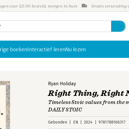
gen voor 23:00 besteld, morgen in huis
Gratis verzending
rige boeken
Interactief leren
Nu lezen
Ryan Holiday
Right Thing, Right
Timeless Stoic values from the 
DAILY STOIC
Gebonden
EN
2024
9781788166317