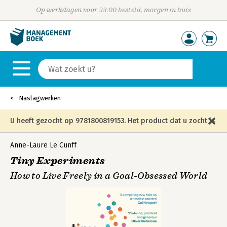
Op werkdagen voor 23:00 besteld, morgen in huis
Naslagwerken
U heeft gezocht op 9781800819153. Het product dat u zocht is
niet meer in die editie leverbaar en is vervangen door de
Anne-Laure Le Cunff
Tiny Experiments
onderstaande editie.
How to Live Freely in a Goal-Obsessed World