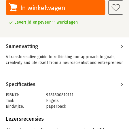
In winkelwagen
Levertijd ongeveer 11 werkdagen
Samenvatting
A transformative guide to rethinking our approach to goals,
creativity and life itself from a neuroscientist and entrepreneur
Specificaties
ISBN13:
9781800819177
Taal:
Engels
Bindwijze:
paperback
Aantal pagina's:
304
Uitgever:
Profile Books
Lezersrecensies
Verschijningsdatum:
1-1-2026