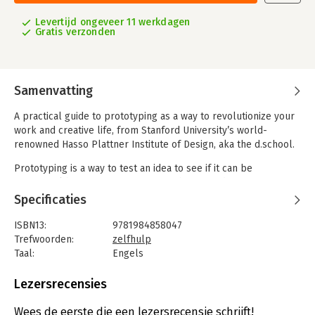
Levertijd ongeveer 11 werkdagen
Gratis verzonden
Samenvatting
A practical guide to prototyping as a way to revolutionize your
work and creative life, from Stanford University’s world-
renowned Hasso Plattner Institute of Design, aka the d.school.
Prototyping is a way to test an idea to see if it can be
successful before investing too much time and too many
resources. But it’s not only designers who “prototype” as they
Specificaties
work. A skateboarder tries a new trick; that’s a prototype
experience. A chef experiments with a new dish and new
ISBN13:
9781984858047
ingredients; that’s a prototype experience, too. Once a
Trefwoorden:
zelfhulp
prototype is made, the creator gains knowledge about what
Taal:
Engels
worked and what didn’t, what should be used again and what
Bindwijze:
paperback
should be trimmed from the experience.
Aantal pagina's:
144
Lezersrecensies
Uitgever:
Potter/Ten Speed/Harmony/Rodale
This is a book about becoming better at prototyping by
Druk:
1
Wees de eerste die een lezersrecensie schrijft!