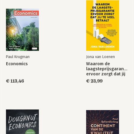
Paul Krugman
Jona van Loenen
Economics
Waarom de
laagsteprijsgarantie
ervoor zorgt dat jij
te veel betaalt
€ 113,46
€ 23,99