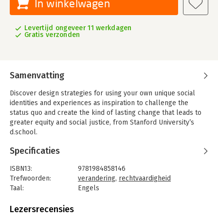
In winkelwagen
Levertijd ongeveer 11 werkdagen
Gratis verzonden
Samenvatting
Discover design strategies for using your own unique social
identities and experiences as inspiration to challenge the
status quo and create the kind of lasting change that leads to
greater equity and social justice, from Stanford University’s
d.school.
Who are you? What motivates you as a changemaker? What
Specificaties
forces are preventing you (and others) from thriving? These
questions are essential to the work of creating social change,
ISBN13:
9781984858146
and they are exactly what Design Social Change asks you to
Trefwoorden:
verandering
,
rechtvaardigheid
explore.
Taal:
Engels
Bindwijze:
paperback
Designer and design educator Lesley-Ann Noel shares the
Aantal pagina's:
144
Lezersrecensies
essential design strategies for making a lasting impact. This
Uitgever:
Potter/Ten Speed/Harmony/Rodale