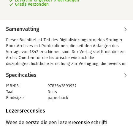
Levertijd ongeveer 9 werkdagen
Gratis verzonden
Samenvatting
Dieser Buchtitel ist Teil des Digitalisierungsprojekts Springer
Book Archives mit Publikationen, die seit den Anfängen des
Verlags von 1842 erschienen sind. Der Verlag stellt mit diesem
Archiv Quellen für die historische wie auch die
disziplingeschichtliche Forschung zur Verfügung, die jeweils im
historischen Kontext betrachtet werden müssen. Dieser Titel
Specificaties
erschien in der Zeit vor 1945 und wird daher in seiner
zeittypischen politisch-ideologischen Ausrichtung vom Verlag
ISBN13:
9783642893957
nicht beworben.
Taal:
Duits
Bindwijze:
paperback
Uitgever:
Springer Berlin Heidelberg
Lezersrecensies
Wees de eerste die een lezersrecensie schrijft!