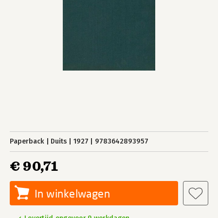
Paperback
Duits
1927
9783642893957
€ 90,71
In winkelwagen