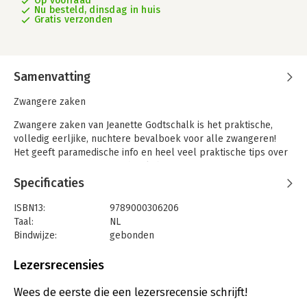
Op voorraad
Nu besteld, dinsdag in huis
Gratis verzonden
Samenvatting
Zwangere zaken
Zwangere zaken van Jeanette Godtschalk is het praktische,
volledig eerljike, nuchtere bevalboek voor alle zwangeren!
Het geeft paramedische info en heel veel praktische tips over
weeën opvangen, perstechniek, bewegen met je zwangere
buik, bekken, bekkenbodem, kraamtijd en babytips. Het boek
Specificaties
staat vol informatie en oefeningen hoe je tijdens je
zwangerschap gezond blijft bewegen. Zwangere zaken vertelt
ISBN13:
9789000306206
wat er nu precies gebeurt in je lichaam tijdens de bevalling en
Taal:
NL
hoe je die processen de ruimte kunt geven. Wat te doen met
Bindwijze:
gebonden
ontsluitingsweeën? Wat als je geen persdrang hebt; hoe pers
Aantal pagina's:
160
je dan? Met uitklap-oefenbladen en insteekmappen.
Uitgever:
Spectrum
Lezersrecensies
Druk:
1
Jeanette Godtschalk is oefentherapeut-Mensendieck. Zij is
Verschijningsdatum:
21-8-2018
Wees de eerste die een lezersrecensie schrijft!
eigenaar van 'De zwangere zaak' in Utrecht, waar zij cursussen