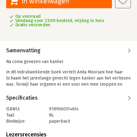
In winkelwagen
Op voorraad
Vandaag voor 23:00 besteld, vrijdag in huis
Gratis verzonden
Samenvatting
Na coma genezen van kanker.
In dit indrukwekkende boek vertelt Anita Moorjani hoe haar
lichaam het jarenlange gevecht tegen kanker aan het verliezen
was. Terwijl haar organen er een voor een mee stoppen en
Anita in een coma wegzakt, krijgt ze een buitengewone bijna-
doodervaring waarbij ze haar leven en de negatieve patronen
Specificaties
die voor haar ziekte hadden gezorgd in alle helderheid
doorziet. Volkomen onverwacht komt Anita weer uit de coma
ISBN13:
9789000314614
en blijkt dat de kanker volledig uit haar lichaam verdwenen is.
Taal:
NL
Een paar weken later kan ze het ziekenhuis verlaten en wordt
Bindwijze:
paperback
het haar duidelijk dat ze dit opmerkelijke verhaal met de
Aantal pagina's:
304
wereld moet delen. In dit boek beschrijft ze haar inzichten en
Uitgever:
Spectrum
Lezersrecensies