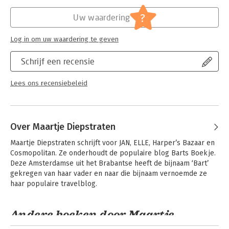
Verschijningsdatum:
7-3-2017
?
Uw waardering
Hoofdrubriek:
Reizen
,
Sport, hobby, lifestyle
Log in om uw waardering te geven
Schrijf een recensie
Lees ons recensiebeleid
Over Maartje Diepstraten
Maartje Diepstraten schrijft voor JAN, ELLE, Harper’s Bazaar en 
Cosmopolitan. Ze onderhoudt de populaire blog Barts Boekje. 
Deze Amsterdamse uit het Brabantse heeft de bijnaam ‘Bart’ 
gekregen van haar vader en naar die bijnaam vernoemde ze 
haar populaire travelblog.
Andere boeken door Maartje
Diepstraten