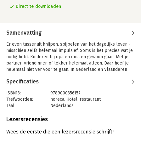
Direct te downloaden
Samenvatting
Er even tussenuit knijpen, spijbelen van het dagelijks leven -
misschien zelfs helemaal impulsief. Soms is het precies wat je
nodig hebt. Kinderen bij opa en oma en gewoon gaan! Met je
partner, vriendinnen of lekker helemaal alleen. Daar hoef je
helemaal niet ver voor te gaan. In Nederland en Vlaanderen
zijn er 208 uitstekende adresjes waar het goed toeven is.
Specificaties
Maartje Diepstraten, reisblogger van het populaire Barts
Boekje, is expert in goed leven, luieren en genieten. Zij heeft
ISBN13:
9789000356157
alle plekken persoonlijk getest en geselecteerd voor deze
Trefwoorden:
horeca
,
Hotel
,
restaurant
gids. Grote steden als Amsterdam en Rotterdam ontbreken
Taal:
Nederlands
natuurlijk niet maar er is vooral veel aandacht voor de plekken
Bindwijze:
e-book
waar je niet snel aan denkt zoals Brummen, Apeldoorn, Kessel,
Beveiliging:
watermerk
Lezersrecensies
Schagel, Wolphaartsdijk. De beste plekken om koffie te
Bestandsformaat:
epub
drinken, eten of om wakker te worden. Het voorwerk is al
Aantal pagina's:
140
Wees de eerste die een lezersrecensie schrijft!
gedaan, je hoeft alleen nog maar de tas te pakken.
Uitgever:
Spectrum