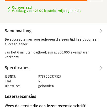
Op voorraad
Vandaag voor 23:00 besteld, vrijdag in huis
Samenvatting
De succesplanner voor iedereen die geen tijd heeft voor een
succesplanner
van Het 6 minuten dagboek zijn al 200.000 exemplaren
verkocht!
Duizenden lezers van de bestseller Het 6 minuten dagboek
Specificaties
gebruiken de theorie van focus en dankbaarheid voor een
gelukkiger, verrijkt leven. In dit nieuwe boek combineert
ISBN13:
9789000377527
Dominik Spenst mindfulness met productiviteit.
Taal:
NL
Bindwijze:
gebonden
Door middel van een betere focus en het bewezen principe
Aantal pagina's:
304
van zes minuten schrijven per dag zorgt deze planner ervoor
Uitgever:
Spectrum
Lezersrecensies
dat jouw doelen – stap voor stap, gewoonte voor gewoonte –
Druk:
1
constant en op lange termijn nastreeft. Bereik jouw eigen
Verschijningsdatum:
19-8-2021
Wees de eerste die een lezersrecensie schrijft!
succes op professioneel en persoonlijk gebied, in slechts zes