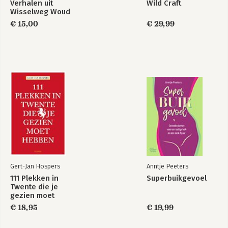
Verhalen uit
Wild Craft
Wisselweg Woud
€ 15,00
€ 29,99
Gert-Jan Hospers
Anntje Peeters
111 Plekken in
Superbuikgevoel
Twente die je
gezien moet
hebben
€ 18,95
€ 19,99