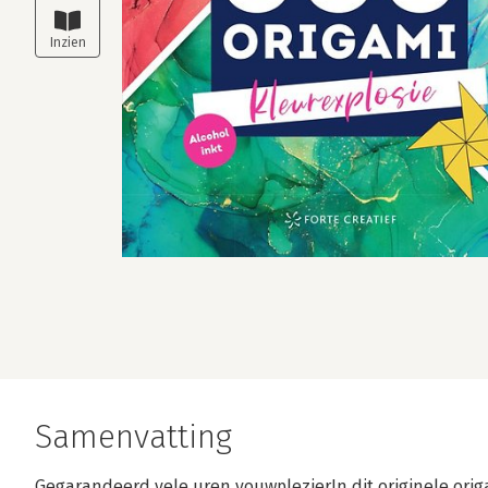
Samenvatting
Gegarandeerd vele uren vouwplezierIn dit originele origa