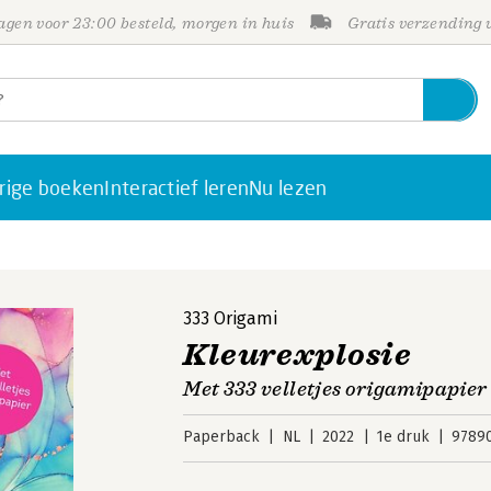
gen voor 23:00 besteld, morgen in huis
Gratis verzending
rige boeken
Interactief leren
Nu lezen
333 Origami
Kleurexplosie
Met 333 velletjes origamipapier
Paperback
NL
2022
1e druk
9789