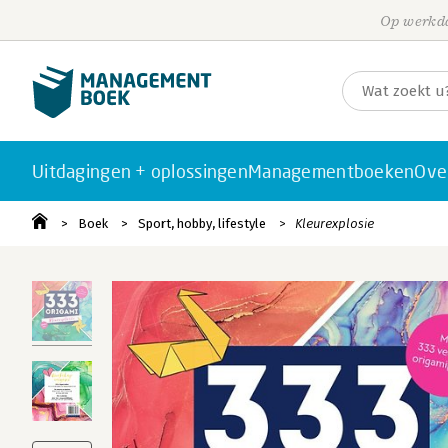
Op werkda
Uitdagingen + oplossingen
Managementboeken
Ove
Boek
Sport, hobby, lifestyle
Kleurexplosie