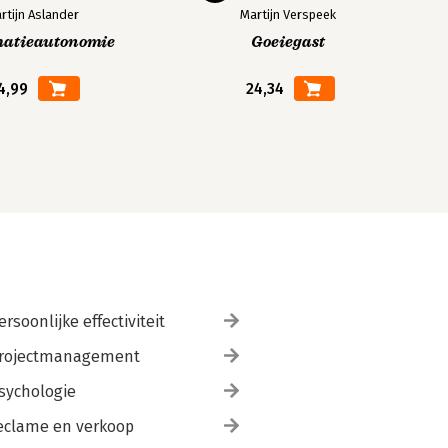
rtijn Aslander
Martijn Verspeek
matieautonomie
Goeiegast
4,99
24,34
ersoonlijke effectiviteit
rojectmanagement
sychologie
eclame en verkoop