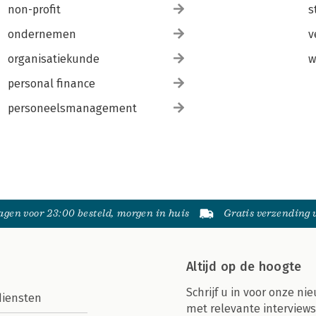
non-profit
s
ondernemen
v
organisatiekunde
w
personal finance
personeelsmanagement
gen voor 23:00 besteld, morgen in huis
Gratis verzending
Altijd op de hoogte
Schrijf u in voor onze nie
diensten
met relevante interviews