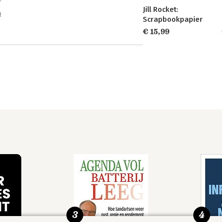
Jill Rocket:
n
Scrapbookpapier
€ 15,99
3
4