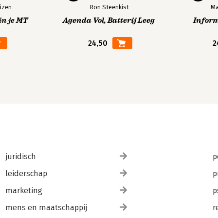
izen
Ron Steenkist
Ma
in je MT
Agenda Vol, Batterij Leeg
Infor
24,50
2
juridisch
p
leiderschap
p
marketing
p
mens en maatschappij
r