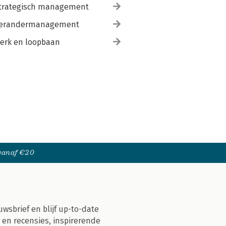
trategisch management
erandermanagement
erk en loopbaan
 vanaf €20
uwsbrief en blijf up-to-date
 en recensies, inspirerende