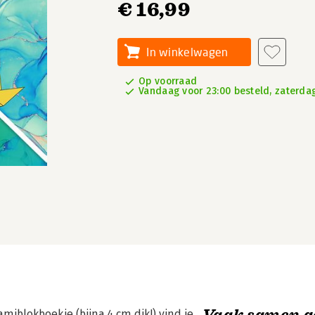
€ 16,99
In winkelwagen
Op voorraad
Vandaag voor 23:00 besteld, zaterdag
Vaak samen g
miblokboekje (bijna 4 cm dik!) vind je