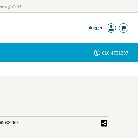
 vanaf €20
Inloggen
010-4731397
Personen
Trefwoorden
000385164