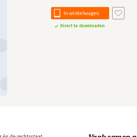
In winkelwagen
Direct te downloaden
Vaak samen g
ar én de rechtsstaat