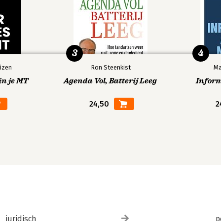
3
4
izen
Ron Steenkist
Ma
in je MT
Agenda Vol, Batterij Leeg
Infor
24,50
2
juridisch
p