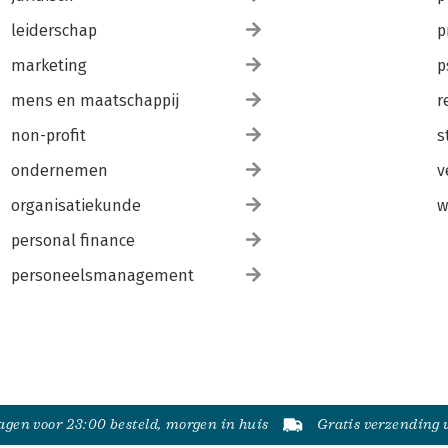
leiderschap
p
marketing
p
mens en maatschappij
r
non-profit
s
ondernemen
v
organisatiekunde
w
personal finance
personeelsmanagement
gen voor 23:00 besteld, morgen in huis
Gratis verzending