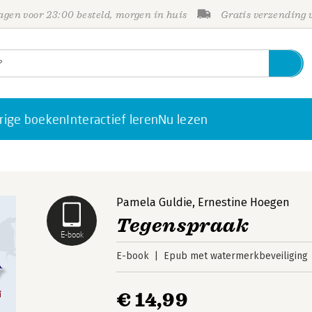
gen voor 23:00 besteld, morgen in huis
Gratis verzending
rige boeken
Interactief leren
Nu lezen
Pamela Guldie
,
Ernestine Hoegen
Tegenspraak
E-book
E-book
Epub met watermerkbeveiliging
€ 14,99