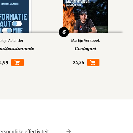
5
rtijn Aslander
Martijn Verspeek
matieautonomie
Goeiegast
4,99
24,34
ersoonlijke effectiviteit