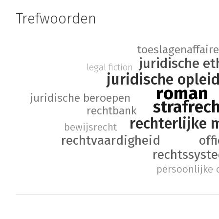
Trefwoorden
toeslagenaffair
juridische et
legal fiction
juridische oplei
roman
juridische beroepen
strafrec
rechtbank
rechterlijke
bewijsrecht
rechtvaardigheid
off
rechtssyst
persoonlijke 