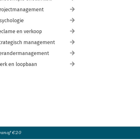
rojectmanagement
sychologie
eclame en verkoop
trategisch management
erandermanagement
erk en loopbaan
 vanaf €20