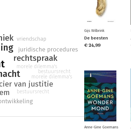
e
Gijs Wilbrink
hiek
vriendschap
De beesten
ding
€ 24,99
juridische procedures
rechtspraak
ht
morele dilemma's
bestuursrecht
 macht
morele dilemma's
icier van justitie
eem
bestuursrecht
ontwikkeling
Anne-Gine Goemans