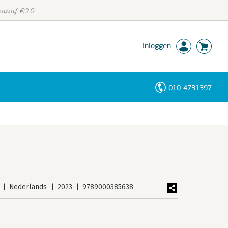
 vanaf €20
Inloggen
010-4731397
Personen
Trefwoorden
Nederlands
2023
9789000385638