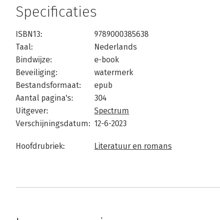
Specificaties
ISBN13:
9789000385638
Taal:
Nederlands
Bindwijze:
e-book
Beveiliging:
watermerk
Bestandsformaat:
epub
Aantal pagina's:
304
Uitgever:
Spectrum
Verschijningsdatum:
12-6-2023
Hoofdrubriek:
Literatuur en romans