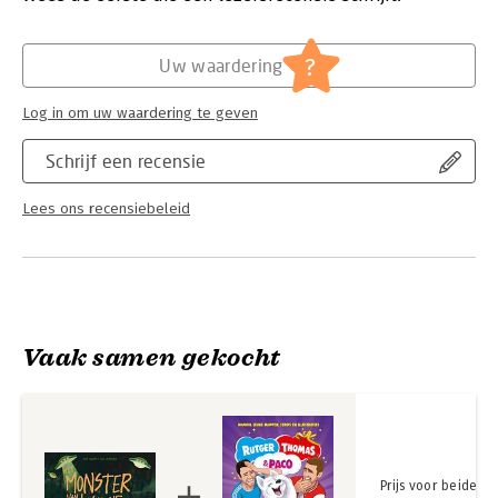
mysteries is een rijk geïllustreerd en aanstekelijk geschreven
boek dat je gegarandeerd kippenvel zal bezorgen! Voor
Hoofdrubriek:
Jeugd
kinderen vanaf 8 jaar die dol zijn op griezelen, maar ook voor
?
Uw waardering
volwassen lezers.
Log in om uw waardering te geven
Schrijf een recensie
Lees ons recensiebeleid
Vaak samen gekocht
Prijs voor beide