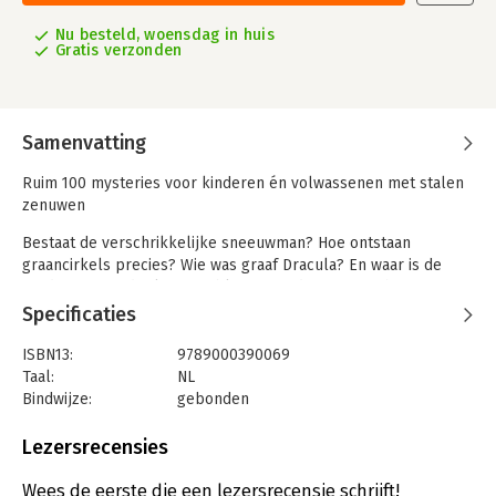
Nu besteld, woensdag in huis
Gratis verzonden
Samenvatting
Ruim 100 mysteries voor kinderen én volwassenen met stalen
zenuwen
Bestaat de verschrikkelijke sneeuwman? Hoe ontstaan
graancirkels precies? Wie was graaf Dracula? En waar is de
verdwenen stad Atlantis gebleven? In dit fantastisch
geïllustreerde boek maak je kennis met de grootste mysteries
Specificaties
ter wereld. Van ontvoeringen door buitenaardse wezens tot
geheimzinnige spookhuizen en van de Bermuda driehoek tot
ISBN13:
9789000390069
Bigfoot, in dit boek worden deze en nog veel meer mysteries
Taal:
NL
verklaard. Tenminste, als er een verklaring voor bestaat. Want
Bindwijze:
gebonden
sommige verschijnselen zullen misschien wel voorgoed een
Aantal pagina's:
96
mysterie blijven…
Uitgever:
Van Goor
Lezersrecensies
Druk:
1
Het monster van Loch Ness – en meer dan 100 andere
Verschijningsdatum:
21-9-2023
Wees de eerste die een lezersrecensie schrijft!