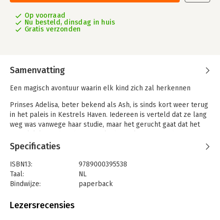
Op voorraad
Nu besteld, dinsdag in huis
Gratis verzonden
Samenvatting
Een magisch avontuur waarin elk kind zich zal herkennen
Prinses Adelisa, beter bekend als Ash, is sinds kort weer terug
in het paleis in Kestrels Haven. Iedereen is verteld dat ze lang
weg was vanwege haar studie, maar het gerucht gaat dat het
eigenlijk komt door haar fysieke beperkingen – ze heeft een
stok nodig om te lopen. De twaalfjarige Splinter kent Kestrels
Specificaties
Haven op haar duimpje. Ze is fel, altijd in voor avontuur en
droomt ervan om ridder te worden – een wens die haar familie
ISBN13:
9789000395538
absoluut niet steunt.
Taal:
NL
Bindwijze:
paperback
Als Ash en Splinter elkaar toevallig tegenkomen, vinden ze
Aantal pagina's:
296
elkaar in hun wens om zich te bewijzen. Ze weigeren te
Uitgever:
Van Goor
Lezersrecensies
accepteren dat prinsessen geen schildknaap nodig hebben én
Druk:
1
dat Splinter geen schildknaap kan zijn omdat ze geen jongen is