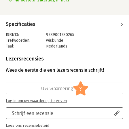
Nu besteld, zaterdag in huis
Specificaties
ISBN13:
9789001780265
Trefwoorden:
wiskunde
Taal:
Nederlands
Bindwijze:
paperback
Aantal pagina's:
112
Lezersrecensies
Uitgever:
Noordhoff
Druk:
1
Wees de eerste die een lezersrecensie schrijft!
Verschijningsdatum:
13-9-2013
Hoofdrubriek:
Wetenschap en techniek
?
Uw waardering
Log in om uw waardering te geven
Schrijf een recensie
Lees ons recensiebeleid