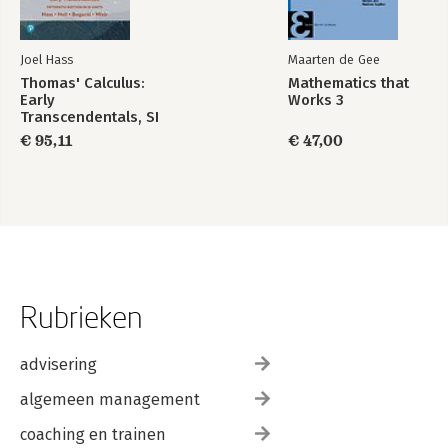
Joel Hass
Maarten de Gee
Thomas' Calculus:
Mathematics that
Early
Works 3
Transcendentals, SI
Units
€ 95,11
€ 47,00
Rubrieken
advisering
algemeen management
coaching en trainen