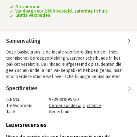
Op voorraad
Vandaag voor 21:00 besteld, zaterdag in huis
Gratis verzonden
Samenvatting
Deze basiscursus is de ideale voorbereiding op een (niet-
technische) beroepsopleiding waarvoor scheikunde in het
pakket vereist is. De inhoud is afgestemd op studenten die
geen scheikunde in hun vakkenpakket hebben gehad, maar
voor verdere studie wel over scheikundige kennis moeten
beschikken. Dit boek wordt steeds met de grootst mogelijke
Specificaties
zorg samengesteld. Enkele onvolkomenheden zijn in de 7e en
8e druk hersteld. Omdat de IUPAC (International Union of Pure
ISBN13:
9789001895730
and Applied Chemistry) nieuwe regels heeft opgesteld voor de
Trefwoorden:
beroepsonderwijs
,
chemie
nomenclatuur van organische verbindingen, is verspreid over
Taal:
Nederlands
het boek ook de nieuwe naamgeving toegepast.
Bindwijze:
paperback
Het boek is zodanig opgezet, dat studenten in betrekkelijk
Aantal pagina's:
160
Lezersrecensies
korte tijd via zelfstudie de benodigde kennis kunnen opdoen.
Uitgever:
Noordhoff
Het is vaak niet doenlijk deze kennis snel op te doen uit de
Druk:
9