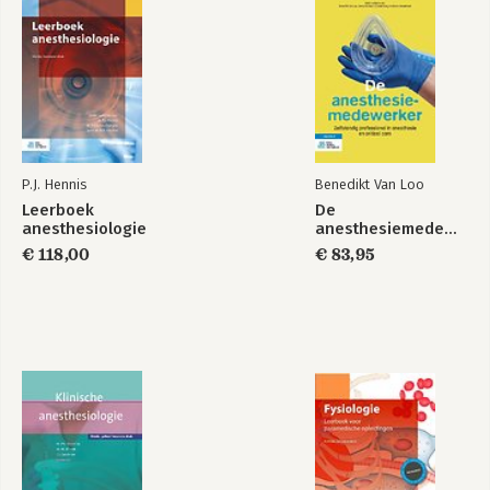
P.J. Hennis
Benedikt Van Loo
Leerboek
De
anesthesiologie
anesthesiemedewerker
€ 118,00
€ 83,95