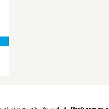
Vaak samen g
en het examen in. Je oefent met het