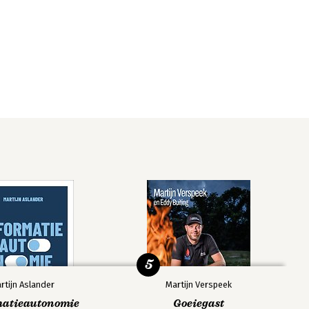
5
rtijn Aslander
Martijn Verspeek
matieautonomie
Goeiegast