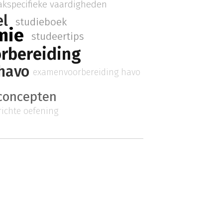
akspecifieke vaardigheden
l
studieboek
mie
studeertips
rbereiding
havo
examenvoorbereiding havo
concepten
ichte oefening