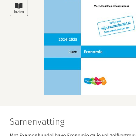
Samenvatting
Met Examenbundel havo Economie ga je vol zelfvertrouw