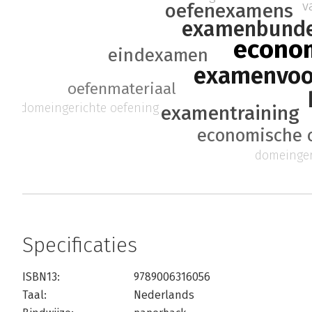
v
oefenexamens
examenbunde
econo
eindexamen
examenvoo
oefenmateriaal
domeingerichte oefening
examentraining
economische 
domeinger
Specificaties
ISBN13:
9789006316056
Taal:
Nederlands