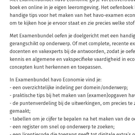
boek en online in je eigen leeromgeving. Het oefenboek
handige tips voor het maken van het havo-examen econo
om te kijken hoe je ervoor staat en zie precies welke sto
Met Examenbundel oefen je doelgericht met een handig
gerangschikt op onderwerp. Of met complete, recente ex
docenten en vakexperts bij de antwoorden, zodat je oefent
kennis en algemene en vakspecifieke vaardigheid in ec
concepten kunt herkennen en toepassen.
In Examenbundel havo Economie vind je:
- een overzichtelijke indeling per domein/onderwerp;
- praktische tips bij het maken van (examen)opgaven h
- de puntenverdeling bij de uitwerkingen, om precies te
gemaakt;
- tabellen om je cijfer te bepalen na het maken van d
- een register om snel op onderwerp te zoeken;
- een licentiecode die toegang geeft tot digitale extra’s