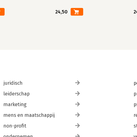
24,50
2
juridisch
p
leiderschap
p
marketing
p
mens en maatschappij
r
non-profit
s
ondernemen
v