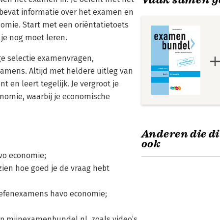
 bevat informatie over het examen en
mie. Start met een oriëntatietoets
f je nog moet leren.
e selectie examenvragen,
amens. Altijd met heldere uitleg van
 en leert tegelijk. Je vergroot je
onomie, waarbij je economische
Anderen die di
ook
avo economie;
 zien hoe goed je de vraag hebt
e oefenexamens havo economie;
 op mijnexamenbundel.nl, zoals video’s,