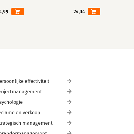
4,99
24,34
ersoonlijke effectiviteit
rojectmanagement
sychologie
eclame en verkoop
trategisch management
erandermanagement