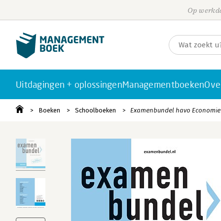
Op werkda
Uitdagingen + oplossingen
Managementboeken
Ove
Boeken
Schoolboeken
Examenbundel havo Economie 