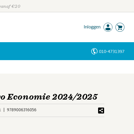
 vanaf €20
Inloggen
010-4731397
Personen
Trefwoorden
o Economie 2024/2025
k
9789006316056