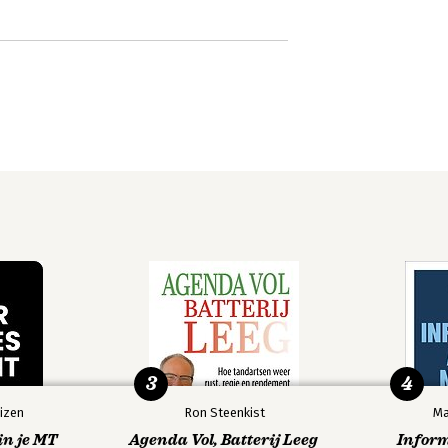
3
4
izen
Ron Steenkist
Ma
in je MT
Agenda Vol, Batterij Leeg
Infor