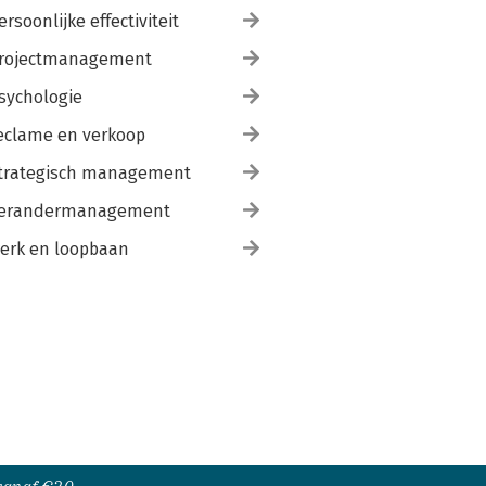
ersoonlijke effectiviteit
rojectmanagement
sychologie
eclame en verkoop
trategisch management
erandermanagement
erk en loopbaan