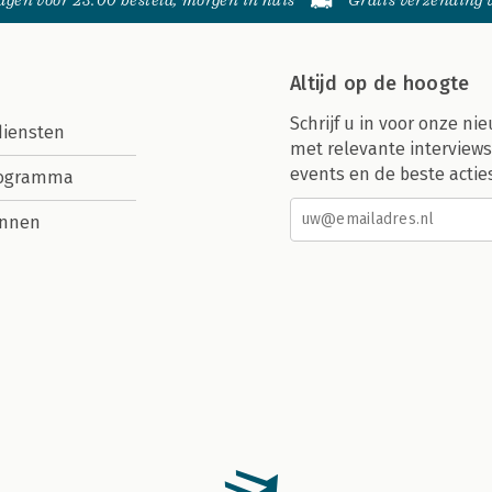
gen voor 23:00 besteld, morgen in huis
Gratis verzending
Altijd op de hoogte
Schrijf u in voor onze nie
diensten
met relevante interviews
events en de beste actie
rogramma
nnen