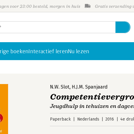
gen voor 23:00 besteld, morgen in huis
Gratis verzending
rige boeken
Interactief leren
Nu lezen
N.W. Slot
,
H.J.M. Spanjaard
Competentievergro
Jeugdhulp in tehuizen en dagce
Paperback
Nederlands
2016
4e dru