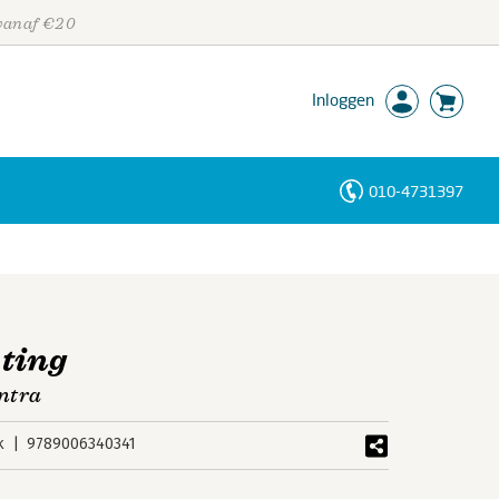
 vanaf €20
Inloggen
010-4731397
Personen
Trefwoorden
ting
ntra
k
9789006340341