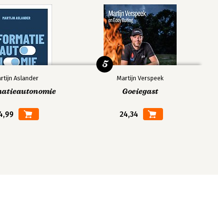
5
rtijn Aslander
Martijn Verspeek
matieautonomie
Goeiegast
4,99
24,34