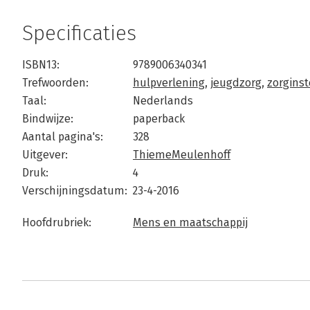
Specificaties
ISBN13:
9789006340341
Trefwoorden:
hulpverlening
,
jeugdzorg
,
zorginst
Taal:
Nederlands
Bindwijze:
paperback
Aantal pagina's:
328
Uitgever:
ThiemeMeulenhoff
Druk:
4
Verschijningsdatum:
23-4-2016
Hoofdrubriek:
Mens en maatschappij