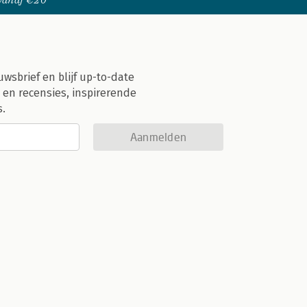
 vanaf €20
uwsbrief en blijf up-to-date
 en recensies, inspirerende
s.
Aanmelden