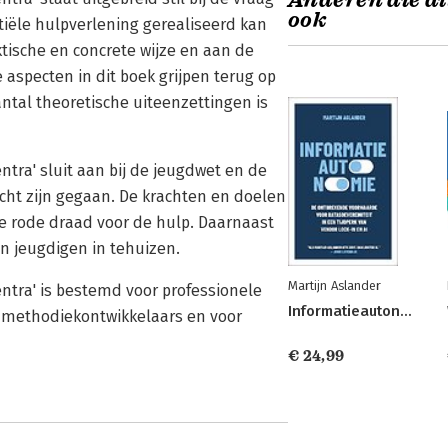
Anderen die di
ook
tiële hulpverlening gerealiseerd kan
ische en concrete wijze en aan de
specten in dit boek grijpen terug op
ntal theoretische uiteenzettingen is
tra' sluit aan bij de jeugdwet en de
cht zijn gegaan. De krachten en doelen
e rode draad voor de hulp. Daarnaast
an jeugdigen in tehuizen.
Martijn Aslander
ntra' is bestemd voor professionele
Informatieautonomie
r methodiekontwikkelaars en voor
€ 24,99