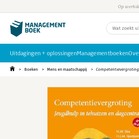
Op werkda
Uitdagingen + oplossingen
Managementboeken
Ove
Boeken
Mens en maatschappij
Competentievergroting