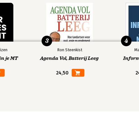
3
4
izen
Ron Steenkist
Ma
in je MT
Agenda Vol, Batterij Leeg
Infor
24,50
2