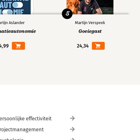
5
rtijn Aslander
Martijn Verspeek
matieautonomie
Goeiegast
4,99
24,34
ersoonlijke effectiviteit
rojectmanagement