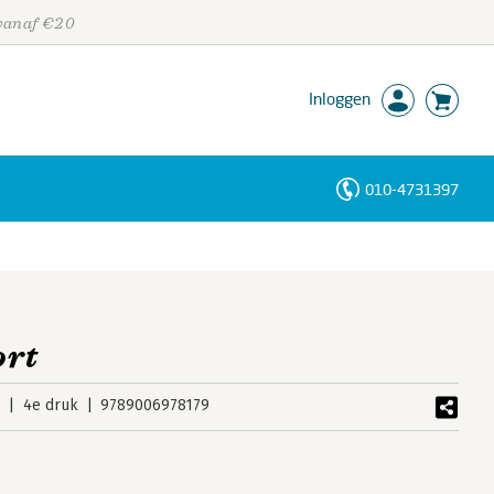
 vanaf €20
Inloggen
010-4731397
Personen
Trefwoorden
ort
4
4e druk
9789006978179