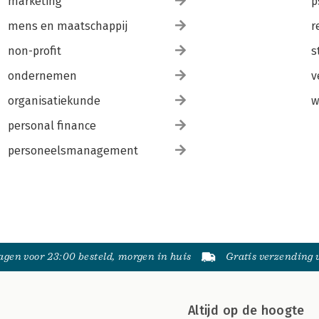
marketing
p
mens en maatschappij
r
non-profit
s
ondernemen
v
organisatiekunde
w
personal finance
personeelsmanagement
gen voor 23:00 besteld, morgen in huis
Gratis verzending
Altijd op de hoogte