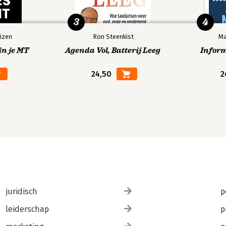
3
4
izen
Ron Steenkist
Ma
in je MT
Agenda Vol, Batterij Leeg
Infor
24,50
2
juridisch
p
leiderschap
p