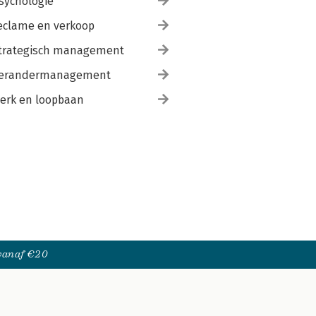
sychologie
eclame en verkoop
trategisch management
erandermanagement
erk en loopbaan
 vanaf €20