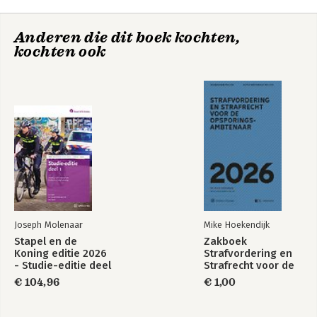
Anderen die dit boek kochten,
kochten ook
Boa HTV wet- en
Boa basis pakket
regelgeving
Rechtskennis en
domein I 2025-2026
praktijk 2025/2026
(geen Smart-e-
learning)
Bekijk alle boeken
Joseph Molenaar
Mike Hoekendijk
Stapel en de
Zakboek
Koning editie 2026
Strafvordering en
- Studie-editie deel
Strafrecht voor de
1
Opsporingsambtenaar
€ 104,96
€ 1,00
2026 - ALLEEN
VOOR POLITIE