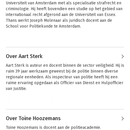
Universiteit van Amsterdam met als specialisatie strafrecht en 
een waardevol naslagwerk voor gevorderde studenten en voor
criminologie. Hij heeft bovendien een studie op het gebied van 
professionals die zich willen blijven ontwikkelen binnen het
internationaal recht afgerond aan de Universiteit van Essex. 
politiewerk.
Thans werkt Joseph Molenaar als juridisch docent aan de 
School voor Politiekunde te Amsterdam.
Belangrijkste wijzigingen:
- In de bespreking De politie is de nieuwe Uitvoeringsregeling
klachtbehandeling politie 2025 opgenomen;
Andere boeken door Joseph
- In de bespreking Opiumwetgeving is lijst IA toegevoegd. In
Molenaar
deze nieuwe lijst heeft de wetgever stofgroepen opgenomen
Over Aart Sterk
waarvan de chemische structuur is afgeleid van twee of meer
substanties die op lijst I (harddrugs) staan. Handelingen ten
Aart Sterk is auteur en docent binnen de sector veiligheid. Hij is 
aanzien van deze stofgroepen zijn sinds 2025 in de Opiumwet
ruim 39 jaar werkzaam geweest bij de politie binnen diverse 
strafbaar gesteld. Daarnaast zijn er in deze bespreking veel
regionale eenheden. Als inspecteur van politie heeft hij een 
kleinere wijzigingen doorgevoerd;
ruime ervaring opgedaan als Officier van Dienst en Hulpofficier 
- Nieuwe bepalingen over de bijzondere bromfietsen en
van Justitie. 

elektrische steps. De kentekenplicht hiervoor en de
goedgekeurde voertuigen zijn hierbij toegelicht;
Als auteur schrijft hij de lesmaterialen voor politie , BOA, BOA 
- Verfijning van de toepassing van bevoegdheden voor
OV, Handhaver Toezicht en Veiligheid, en Verkeer. Enkele van 
stoptekens en controlehandelingen.
Andere boeken door Aart Sterk
deze boeken maken deel uit van de Studie-editie Stapel en de 
Koning. Als docent en eigenaar van Sterk in Opleidingen geeft 
Over Toine Hoozemans
Stapel en de
Stapel en de
hij de opleidingen voor BOA, HTV, Beveiliging en Verkeer.
Toine Hoozemans is docent aan de politieacademie.
Koning editie 2026
Koning Editie 2026