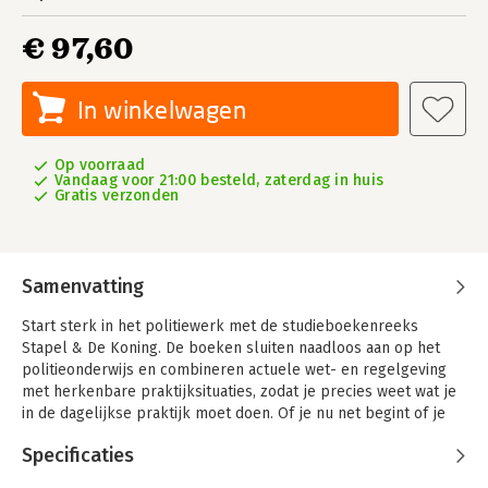
€ 97,60
In winkelwagen
Op voorraad
Vandaag voor 21:00 besteld, zaterdag in huis
Gratis verzonden
Samenvatting
Start sterk in het politiewerk met de studieboekenreeks
Stapel & De Koning. De boeken sluiten naadloos aan op het
politieonderwijs en combineren actuele wet- en regelgeving
met herkenbare praktijksituaties, zodat je precies weet wat je
in de dagelijkse praktijk moet doen. Of je nu net begint of je
verder wilt verdiepen: met deze serie bouw je stap voor stap
Specificaties
aan een stevige juridische basis en professionele
vaardigheden.