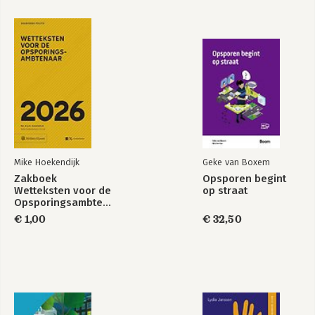
Mike Hoekendijk
Geke van Boxem
Zakboek
Opsporen begint
Wetteksten voor de
op straat
Opsporingsambtenaar
2026 - ALLEEN
€ 1,00
€ 32,50
VOOR POLITIE