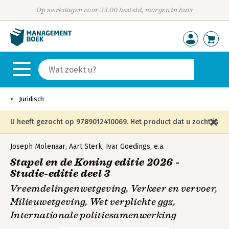
Op werkdagen voor 23:00 besteld, morgen in huis
Juridisch
U heeft gezocht op 9789012410069. Het product dat u zocht is
niet meer in die editie leverbaar en is vervangen door de
Joseph Molenaar
,
Aart Sterk
,
Ivar Goedings
,
e.a.
Stapel en de Koning editie 2026 -
onderstaande editie.
Studie-editie deel 3
Vreemdelingenwetgeving, Verkeer en vervoer,
Milieuwetgeving, Wet verplichte ggz,
Internationale politiesamenwerking