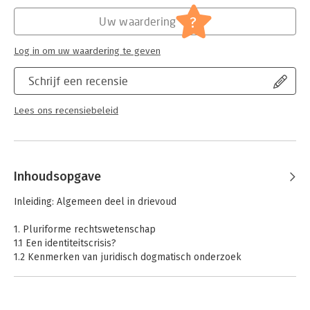
Hoofdrubriek:
Juridisch
Jongbloed:
Burgerlijk recht: algemeen
?
Uw waardering
Serie:
Asser Serie
Log in om uw waardering te geven
Schrijf een recensie
Lees ons recensiebeleid
Inhoudsopgave
Inleiding: Algemeen deel in drievoud
1. Pluriforme rechtswetenschap
1.1 Een identiteitscrisis?
1.2 Kenmerken van juridisch dogmatisch onderzoek
1.3 Nuanceringen
1.4 Nieuwe richtingen
1.5 Alternatief of complementair?