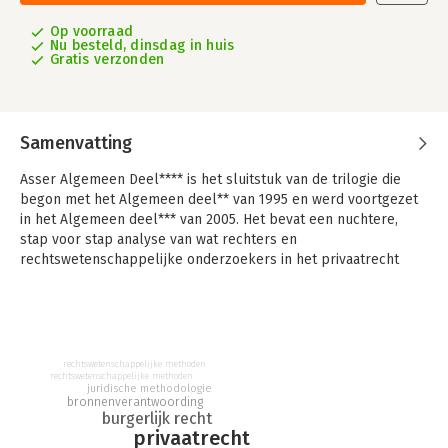
Op voorraad
Nu besteld, dinsdag in huis
Gratis verzonden
Samenvatting
Asser Algemeen Deel**** is het sluitstuk van de trilogie die
begon met het Algemeen deel** van 1995 en werd voortgezet
in het Algemeen deel*** van 2005. Het bevat een nuchtere,
stap voor stap analyse van wat rechters en
rechtswetenschappelijke onderzoekers in het privaatrecht
doen. De analyse begint bij de rechter met de vordering of het
verzoek van partijen, en bij de onderzoekers met het
onderwerp dat zij willen bestuderen. Hoe gaan rechter en
onderzoeker vervolgens te werk om tot een beslissing resp.
een conclusie te komen? Aan welke eisen en spelregels zijn
rechtswetenschappelijke methoden
rechtswetenschappelijke methoden
ze daarbij gebonden?
juridische methodologie
bronnenverantwoording
Voor de rechter zijn deze eisen en spelregels vaak en
burgerlijk recht
uitvoerig beschreven in de literatuur over rechtsvinding. Ze
privaatrecht