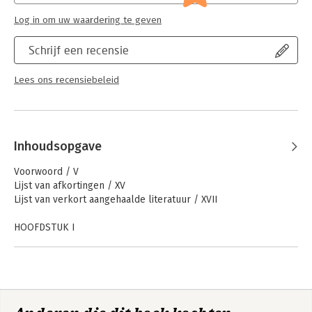
Log in om uw waardering te geven
Schrijf een recensie
Lees ons recensiebeleid
Inhoudsopgave
Voorwoord / V
Lijst van afkortingen / XV
Lijst van verkort aangehaalde literatuur / XVII
HOOFDSTUK I
Rechtspersonenrecht / 1
1 Gebruik en gevolgen rechtspersoonlijkheid / 1
2 Gebruik van privaatrechtelijke rechtspersonen / 3
2a Gebruik en mogelijkheid tot gebruik / 3
2b Gebruik voor ‘marktactiviteiten’ / 5
2c Wanneer gelijkstelling met overheid? / 6