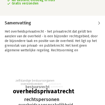
Nu besteld, dinsdag in huis
Gratis verzonden
Samenvatting
Het overheidsprivaatrecht - het privaatrecht dat geldt ten
aanzien van de overheid - is een bijzonder rechtsgebied, door
de bijzondere taak en positie van de overheid. Het ligt op het
grensvlak van privaat- en publiekrecht. Het kent geen
algemene wettelijke regeling. Rechtsvorming en
rechtsontwikkeling zijn door de wetgever voor een belangrijk
deel overgelaten aan de rechtspraak en literatuur.
Overheidsprivaatrecht bestaat uit twee delen en brengt dit
rechtsgebied in kaart.
Dit tweede deel (Monografieën BW A26b) behandelt bijzondere
zelfstandige bestuursorganen
onderwerpen, zoals het rechtspersonenrecht met betrekking
overeenkomsten
publiekrecht
tot de overheid, overdracht en verjaring van vorderingen op en
bestuursrecht
publiekrecht
overheidsprivaatrecht
van de overheid, openbare zaken en goederen bestemd voor
de openbare dienst, vertegenwoordiging van de overheid,
rechtspersonen
overeenkomsten met de overheid, onrechtmatige
overheidsaansprakelijkheid