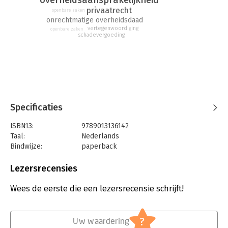
overheidsdaad, schadevergoeding bij rechtmatige daad en de
privaatrecht
onrechtmatige daadsvordering van de overheid.
openbare zaken
onrechtmatige overheidsdaad
vertegenwoordiging
openbare zaken
schadevergoeding
Specificaties
ISBN13:
9789013136142
Taal:
Nederlands
Bindwijze:
paperback
Aantal pagina's:
184
Uitgever:
Wolters Kluwer
Lezersrecensies
Druk:
1
Verschijningsdatum:
19-4-2016
Wees de eerste die een lezersrecensie schrijft!
Hoofdrubriek:
Juridisch
Jongbloed:
Staatsrecht algemeen
?
Uw waardering
Serie:
Monografieën BW - Serie A & B