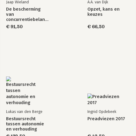
Jaap Wieland
A.A. van Dijk
De bescherming
Opzet, kans en
van
keuzes
concurrentiebelangen
in het
€ 91,50
€ 66,50
bestuursrecht
Lukas van den Berge
Ingrid Opdebeek
Bestuursrecht
Preadviezen 2017
tussen autonomie
en verhouding