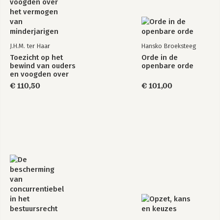
J.H.M. ter Haar
Hansko Broeksteeg
Toezicht op het
Orde in de
bewind van ouders
openbare orde
en voogden over
het vermogen van
€ 110,50
€ 101,00
minderjarigen