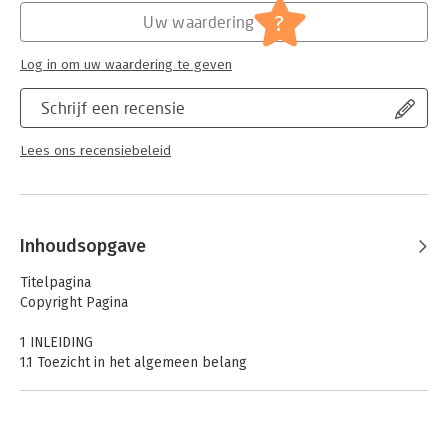
Jongbloed:
Burgerlijk recht overige
?
Uw waardering
Serie:
Recht en Praktijk - Contracten en
Aansprakelijkheidsrecht
Log in om uw waardering te geven
Schrijf een recensie
Lees ons recensiebeleid
Inhoudsopgave
Titelpagina
Copyright Pagina
1 INLEIDING
1.1 Toezicht in het algemeen belang
1.2 Toezichthouders en privaatrecht
1.3 Publiekrechtelijke handhaving van privaatrechtelijk geaarde
regels
1.4 Handhaving van privaatrechtelijk geaarde regels door