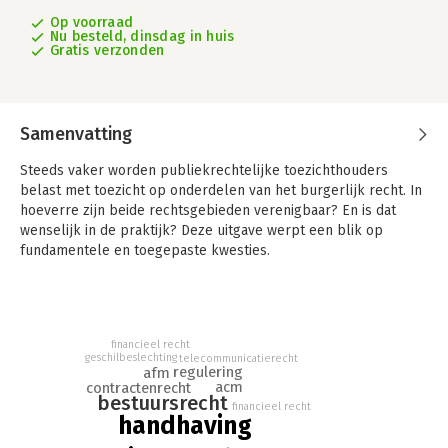
Op voorraad
Nu besteld, dinsdag in huis
Gratis verzonden
Samenvatting
Steeds vaker worden publiekrechtelijke toezichthouders
belast met toezicht op onderdelen van het burgerlijk recht. In
hoeverre zijn beide rechtsgebieden verenigbaar? En is dat
wenselijk in de praktijk? Deze uitgave werpt een blik op
fundamentele en toegepaste kwesties.
Vandaag de dag raakt het privaatrecht steeds meer verweven
met het takenpakket van publiekrechtelijke toezichthouders.
Autoriteiten zoals ACM en AFM passen regels afkomstig uit het
privaatrecht toe in telecommunicatierecht, financieel recht en
financieel recht
geschilbeslechting
telecommunicatierecht
consumentenrecht.
regulering
afm
acm
contractenrecht
Handhaving van privaatrecht door toezichthouder verkent hoe
bestuursrecht
financieel recht
bestuursrechtelijke toezichthouders dergelijke
handhaving
privaatrechtelijk geaarde regels toepassen. Het belicht