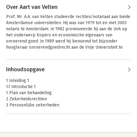
Mierlo
Over Aart van Velten
Prof. Mr. A.A. van Velten studeerde rechten/notariaat aan beide 
Amsterdamse universiteiten. Hij was van 1979 tot en met 2003 
notaris te Amsterdam. In 1982 promoveerde hij aan de UvA op 
het onderwerp Kopers en economische eigenaars van 
onroerend goed. In 1989 werd hij benoemd tot bijzonder 
hoogleraar onroerendgoedrecht aan de Vrije Universiteit te 
Amsterdam, welke leerstoel hij nog bekleedt.
Andere boeken door Aart van
Inhoudsopgave
Velten
Procederen bij
Asser 3-IV
1 Inleiding 1
dagvaarding in
Algemeen
1.1 Introductie 1
eerste aanleg
goederenrecht
1 Plan van behandeling
2 Zekerheidsrechten
3 Persoonlijke zekerheden
1.2 Hoofdregels verhaal; gehele vermogen van de schuldenaar
en gelijkheid van schuldeisers 3
4 Hoofdregel; alle goederen schuldenaar
5 Tenzij de wet anders bepaalt
6 Gelijkheid van schuldeisers