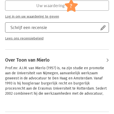
Jongbloed:
Vermogensrecht - Pand / Hypotheek /
?
Uw waardering
fiducaire eigendom, bezitloos pand
Zekerheidsrecht
Log in om uw waardering te geven
Serie:
Asser Serie - Deel 3-VI -
Zekerheidsrechten
Schrijf een recensie
Lees ons recensiebeleid
Over Toon van Mierlo
Prof.mr. A.I.M. van Mierlo (1957) is, na zijn studie en promotie 
aan de Universiteit van Nijmegen, aanvankelijk werkzaam 
geweest in de advocatuur te Den Haag en Amsterdam. Vanaf 
1993 is hij hoogleraar burgerlijk recht en burgerlijk 
procesrecht aan de Erasmus Universiteit te Rotterdam. Sedert 
2002 combineert hij die werkzaamheden met de advocatuur, 
thans bij NautaDutilh te Rotterdam.
Andere boeken door Toon van