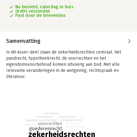
Nu besteld, zaterdag in huis
Gratis verzonden
Past door de brievenbus
Samenvatting
In dit Asser-deel staan de zekerheidsrechten centraal. Het
pandrecht, hypotheekrecht, de voorrechten en het
eigendomsvoorbehoud komen uitvoerig aan bod. Met alle
relevante veranderingen in de wetgeving, rechtspraak en
literatuur.
Deze speciale studie-editie is samengesteld uit tekstgedeelten
afkomstig uit Asser 3-VI Zekerheidsrechten.
wetteksten
retentierecht
faillissement
kredietzekerheid
eigendomsvoorbehoud
voorrechten
privaatrecht
vestiging
bankzekerheid
goederenrecht
rangorde
zekerheidsrechten