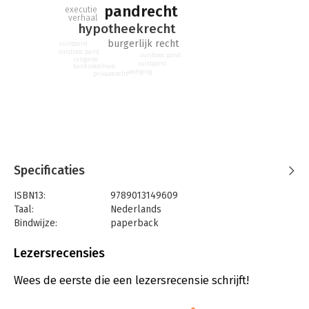
pandrecht
executie
verhaal
hypotheekrecht
burgerlijk recht
vuistpand
vuistloos pand
vuistloos pand
rangorde
vuistpand
bankzekerheid
vestiging
privaatrecht
Specificaties
ISBN13:
9789013149609
Taal:
Nederlands
Bindwijze:
paperback
Aantal pagina's:
508
Uitgever:
Wolters Kluwer
Lezersrecensies
Druk:
15
Verschijningsdatum:
4-4-2018
Wees de eerste die een lezersrecensie schrijft!
Hoofdrubriek:
Juridisch