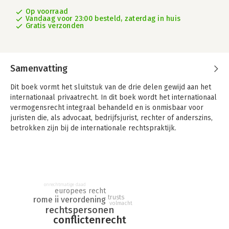
Op voorraad
Vandaag voor 23:00 besteld, zaterdag in huis
Gratis verzonden
Samenvatting
Dit boek vormt het sluitstuk van de drie delen gewijd aan het
internationaal privaatrecht. In dit boek wordt het internationaal
vermogensrecht integraal behandeld en is onmisbaar voor
juristen die, als advocaat, bedrijfsjurist, rechter of anderszins,
betrokken zijn bij de internationale rechtspraktijk.
Asser 10-III Internationaal vermogensrecht vormt het sluitstuk
van de drie delen gewijd aan het internationaal privaatrecht. In
dit boek wordt het internationaal vermogensrecht integraal
behandeld. Bij de behandeling is zo veel mogelijk de structuur
van het Nederlandse burgerlijk recht aangehouden, maar is
onrechtmatige daad
europees recht
ook nagestreefd om recht te doen aan de eigenheid van het
trusts
rome ii verordening
volmacht
internationaal privaatrecht en de daarbij behorende veelheid
rechtspersonen
van - grotendeels internationale en Europese - bronnen.
conflictenrecht
Vanwege hun grote belang voor de internationale