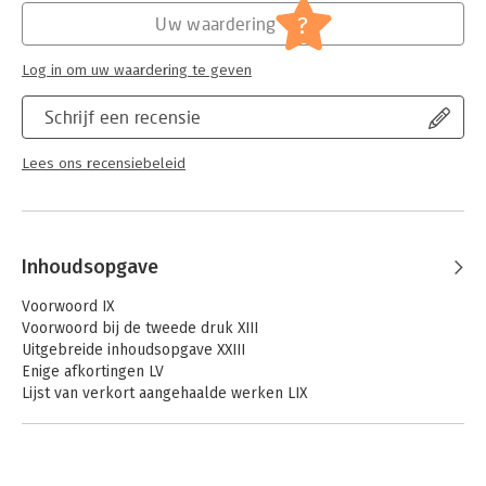
Jongbloed:
Internationaal privaatrecht
verschillende terreinen.
?
Uw waardering
Serie:
Asser Serie
Log in om uw waardering te geven
Schrijf een recensie
Lees ons recensiebeleid
Inhoudsopgave
Voorwoord IX
Voorwoord bij de tweede druk XIII
Uitgebreide inhoudsopgave XXIII
Enige afkortingen LV
Lijst van verkort aangehaalde werken LIX
Hoofdstuk 1 - Rechtspersonen 1
1.1 Inleidende opmerkingen 1
1.2 De incorporatieleer in Boek 10 BW 10