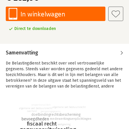
In winkelwagen
Direct te downloaden
Samenvatting
De Belastingdienst beschikt over veel vertrouwelijke
gegevens. Steeds vaker worden gegevens gedeeld met andere
toezichthouders. Maar is dit wel in lijn met belangen van alle
betrokkenen? In deze uitgave staat het spanningsveld van het
verenigen van de belangen van de belastingdienst, andere
toezichthouders, en de belangen van burgers centraal.
De integratie van fiscale gegevens in het rijksbrede toezicht
proportionaliteit
schijnt licht op het rechtvaardig kunnen delen van fiscale
algemene wet bestuursrecht
algemene wet bestuursrecht
overheid
persoonsgegevens
gegevens aan andere bestuursorganen door de
rechtsbescherming
doelbinding
belastingdienst. De grens hiervan ligt in het afwegen van de
bevoegdheden
medewerkingsverplichtingen
fiscaal recht
belangen van alle betrokkenen: de belangen van burgers en
wetgeving