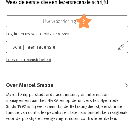
Uitgever:
Wolters Kluwer Nederland B.V.
Wees de eerste die een lezersrecensie schrijft!
De bundel biedt verhelderende inzichten voor iedereen die te
Druk:
1
maken krijgt met het verstrekken van gegevens en inlichten
Verschijningsdatum:
25-1-2019
aan de Belastingdienst en/of andere bestuursorganen.
?
Uw waardering
Hoofdrubriek:
Juridisch
Jongbloed:
Belastingrecht - diversen
Log in om uw waardering te geven
Serie:
Fiscale monografieën
Schrijf een recensie
Lees ons recensiebeleid
Over Marcel Snippe
Marcel Snippe studeerde accountancy en information 
management aan het NIvRA en op de universiteit Nyenrode. 
Sinds 1992 is hij werkzaam bij de Belastingdienst, eerst in de 
functie van controlespecialist en later als landelijke vraagbaak 
voor de praktijk en wetgeving rondom controleperikelen.

Ook is hij als docent verbonden aan de universiteit Nyenrode 