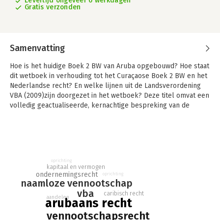
Levertijd ongeveer 6 werkdagen
Gratis verzonden
Samenvatting
Hoe is het huidige Boek 2 BW van Aruba opgebouwd? Hoe staat
dit wetboek in verhouding tot het Curaçaose Boek 2 BW en het
Nederlandse recht? En welke lijnen uit de Landsverordening
VBA (2009)zijn doorgezet in het wetboek? Deze titel omvat een
volledig geactualiseerde, kernachtige bespreking van de
ontwikkelingen en de structuur van het Arubaanse
rechtspersonenrecht.
Het Arubaans rechtspersonenrecht is lange tijd verspreid
geweest over verschillende wetboeken en
landsverordeningen. Op 1 januari 2021 treedt Boek 2 BW van
oprichting
kapitaal en vermogen
Aruba (Boek 2 BWA) in werking, waarmee alle
ondernemingsrecht
oprichting
privaatrechtelijke rechtspersoonsvormen zijn vastlegd in één
naamloze vennootschap
wetboek. De NV en VBA naar Arubaans recht omvat een
vba
caribisch recht
aandelen
arubaans recht
kernachtige bespreking van het ontstaan, de ontwikkelingen
en de structuur van het huidige Arubaans
vennootschapsrecht