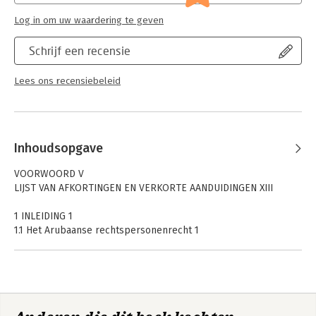
Log in om uw waardering te geven
Schrijf een recensie
Lees ons recensiebeleid
Inhoudsopgave
VOORWOORD V
LIJST VAN AFKORTINGEN EN VERKORTE AANDUIDINGEN XIII
1 INLEIDING 1
1.1 Het Arubaanse rechtspersonenrecht 1
1.2 De rechtspersoonsvormen uit Boek 2 BWA en hun materiële
kenmerken 4
1.2.1 De organisatie van corporatieve rechtsvormen –
leden/aandeelhouders en algemene vergadering 4
1.2.2 De organisatie van de stichting – doelvermogen en
ledenverbod 5