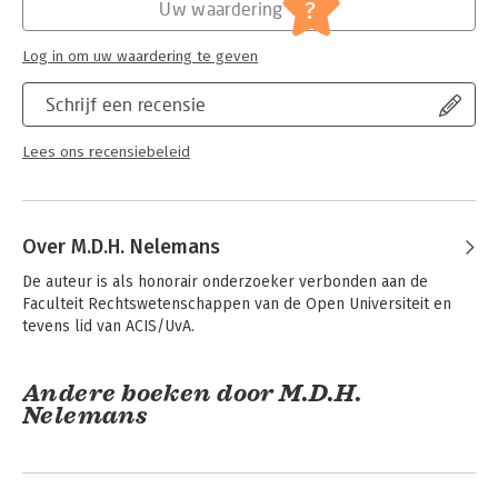
Jongbloed:
Enqueterecht
?
Uw waardering
de overheidsrechter kan zijn.
Serie:
Serie vanwege het Van der Heijden
Instituut te Nijmegen
Alternatieve geschilbeslechting in de financiële sector is
Log in om uw waardering te geven
waardevol voor de financiële sector, rechtspraktijk,
toezichthouders, beleidsmakers en geschillencommissies. Ook
Schrijf een recensie
voor academici en studenten kan dit preadvies zinvolle
inzichten bieden in de achtergrond, dynamiek en toekomst van
Lees ons recensiebeleid
alternatieve geschilbeslechting in de financiële sector.
Over M.D.H. Nelemans
De auteur is als honorair onderzoeker verbonden aan de 
Faculteit Rechtswetenschappen van de Open Universiteit en 
tevens lid van ACIS/UvA.
Andere boeken door M.D.H.
Nelemans