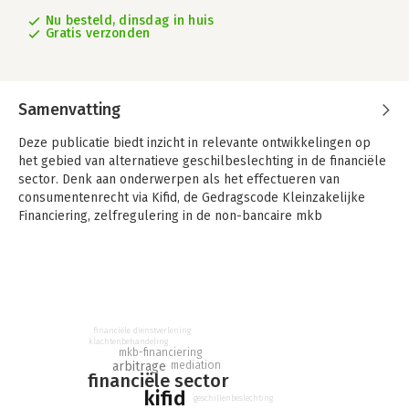
Nu besteld, dinsdag in huis
Gratis verzonden
Samenvatting
Deze publicatie biedt inzicht in relevante ontwikkelingen op
het gebied van alternatieve geschilbeslechting in de financiële
sector. Denk aan onderwerpen als het effectueren van
consumentenrecht via Kifid, de Gedragscode Kleinzakelijke
Financiering, zelfregulering in de non-bancaire mkb
financieringsmarkt en arbitrage en mediation bij geschillen
over financiële dienstverlening. De titel is bedoeld voor de
rechtspraktijk, financiële sector, beleidsmakers en andere
stakeholders van alternatieve geschilbeslechting.
In 2021 zijn de preadviezen uitgebracht voor de Vereniging
financiële dienstverlening
voor Financieel Recht, zij hebben betrekking op een aantal
klachtenbehandeling
mkb-financiering
ontwikkelingen op het gebied van alternatieve
mediation
arbitrage
geschilbeslechting in de financiële sector. Dit preadvies
financiële sector
bestaat uit vier deeladviezen.
kifid
geschillenbeslechting