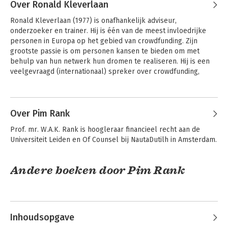
Over Ronald Kleverlaan
Ronald Kleverlaan (1977) is onafhankelijk adviseur, 
onderzoeker en trainer. Hij is één van de meest invloedrijke 
personen in Europa op het gebied van crowdfunding. Zijn 
grootste passie is om personen kansen te bieden om met 
behulp van hun netwerk hun dromen te realiseren. Hij is een 
veelgevraagd (internationaal) spreker over crowdfunding, 
adviseur "Crowd Investing" voor de Europese Commissie en 
Bestuurdersaansprakelijkheid
vicevoorzitter van het European Crowdfunding Network. Bij zijn 
in de financiële
Andere boeken door Ronald
lezingen en interne workshops zijn in totaal meer dan 10.000 
sector
Kleverlaan
personen aanwezig geweest.

Over Pim Rank
Prof. mr. W.A.K. Rank is hoogleraar financieel recht aan de 
Tevens is hij oprichter van de Crowdfunding Hub, het 
Universiteit Leiden en Of Counsel bij NautaDutilh in Amsterdam.
Nederlandse crowdfunding kenniscentrum. Hier wordt in 
samenwerking met universiteiten, crowdfunding platformen en 
Bekijk alle boeken
adviseurs, onderzoek gedaan naar crowdfunding. Deze kennis 
Andere boeken door Pim Rank
wordt via publicaties en openbare bijeenkomsten gedeeld.
Inhoudsopgave