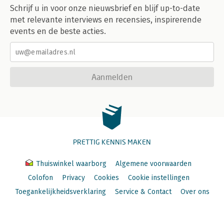
4.1 What is P.R.I.M.E. Finance? 121
Schrijf u in voor onze nieuwsbrief en blijf up-to-date
4.2 P.R.I.M.E. Finance Panel of Experts 122
met relevante interviews en recensies, inspirerende
4.3 Cooperation with Permanent Court of Arbitration (PCA) 122
events en de beste acties.
4.4 Judicial Training Programme 122
4.5 P.R.I.M.E. Finance Arbitration Rules 123
4.5.1 Genesis of Rules and Aims 123
4.5.2 Current revision project 124
4.5.3 Key Provisions in Draft Rules of Relevance to Financial
Aanmelden
Services 124
4.6 P.R.I.M.E. Finance Mediation Rules 126
5. CONCLUSION 127
PRETTIG KENNIS MAKEN
Thuiswinkel waarborg
Algemene voorwaarden
Colofon
Privacy
Cookies
Cookie instellingen
Toegankelijkheidsverklaring
Service & Contact
Over ons