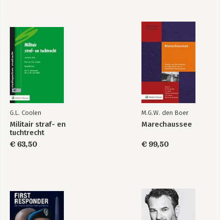
- Verbaliseringsplicht
- Toezicht en opsporing
- Vormvereisten én inhoudseisen proces-verbaal
- Bewijsrecht en positie proces-verbaal binnen bewijsrecht
- Slachtoffer/benadeelde
- Processen-verbaal ter zake voorgeleiding, doorzoeking,
confrontatie, (aanvragen van) bijzondere
opsporingsbevoegdheden en beslag
- Veel voorkomende verbeter- en aandachtspunten
- Checklists
G.L. Coolen
M.G.W. den Boer
Militair straf- en
Marechaussee
tuchtrecht
€ 63,50
€ 99,50