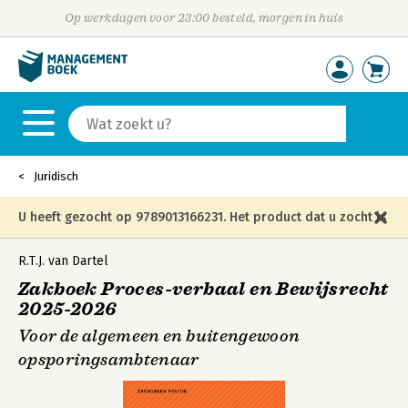
Op werkdagen voor 23:00 besteld, morgen in huis
Juridisch
U heeft gezocht op 9789013166231. Het product dat u zocht is
niet meer in die editie leverbaar en is vervangen door de
R.T.J. van Dartel
Zakboek Proces-verbaal en Bewijsrecht
onderstaande editie.
2025-2026
Voor de algemeen en buitengewoon
opsporingsambtenaar