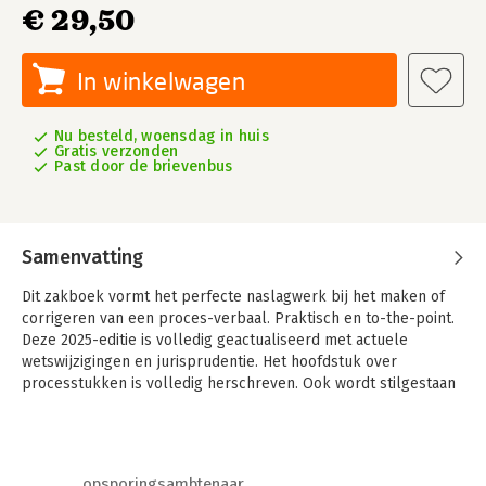
€ 29,50
In winkelwagen
Nu besteld, woensdag in huis
Gratis verzonden
Past door de brievenbus
Samenvatting
Dit zakboek vormt het perfecte naslagwerk bij het maken of
corrigeren van een proces-verbaal. Praktisch en to-the-point.
Deze 2025-editie is volledig geactualiseerd met actuele
wetswijzigingen en jurisprudentie. Het hoofdstuk over
processtukken is volledig herschreven. Ook wordt stilgestaan
bij geheel nieuwe onderwerpen, zoals het gehoord worden als
getuige door een rechter. Beschikbaar als fysiek boek en via
het digitale platform InView Essential.
opsporingsambtenaar
Houd je je als rechercheur, wijkagent, dossiervormer,