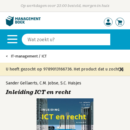
Op werkdagen voor 23:00 besteld, morgen in huis
IT-management / ICT
U heeft gezocht op 9789013166736. Het product dat u zocht is
niet meer in die editie leverbaar en is vervangen door de
Sander Gellaerts
,
C.M. Jobse
,
S.C. Huisjes
Inleiding ICT en recht
onderstaande editie.