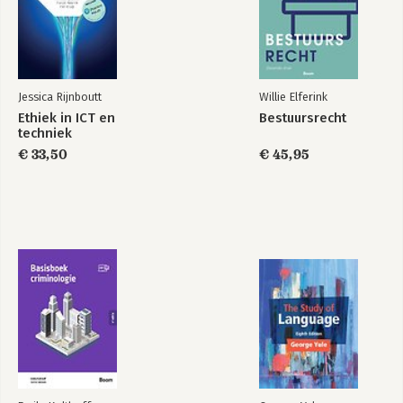
Vragen 35
Hoofdstuk 3 ICT en privacyrecht 39
3.1 Inleiding 39
3.2 Wet- en regelgeving 40
Jessica Rijnboutt
Willie Elferink
3.3 De verwerking van persoonsgegevens 43
Ethiek in ICT en
Bestuursrecht
3.4 Verplichtingen verwerkingsverantwoordelijke en verwerker
techniek
49
€ 33,50
€ 45,95
3.5 Rechten van de betrokkene 58
3.6 Verwerking van persoonsgegevens buiten Europa 61
3.7 Privacy in de praktijk 62
3.8 Handhaving 67
3.9 De AI-verordening; AI in de teugels? 69
Websites 72
Vragen 72
Hoofdstuk 4 ICT en intellectuele-eigendomsrecht 75
4.1 Inleiding 75
4.2 Intellectuele-eigendomsrecht 76
4.3 Auteursrecht 80
4.4 Databankenrecht 95
4.5 Octrooirecht 98