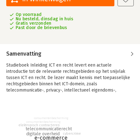
Op voorraad
Nu besteld, dinsdag in huis
Gratis verzonden
Past door de brievenbus
Samenvatting
Studieboek Inleiding ICT en recht levert een actuele
introductie tot de relevante rechtsgebieden op het snijvlak
tussen ICT en recht. De lezer maakt kennis met toepasselijke
rechtsgebieden binnen het ICT-domein, zoals
telecommunicatie-, privacy-, intellectueel eigendoms-,
contractenrecht en strafrecht. Deze 8e druk is uiteraard weer
helemaal actueel gemaakt.
Er gaat geen dag voorbij zonder dat wij in aanraking komen
consumentenbescherming
met ICT. Techniek is simpelweg verweven met ons dagelijkse
consumentenbescherming
leven. Tegelijkertijd brengen deze technologische
elektronisch contracteren
telecommunicatierecht
ontwikkelingen ook juridische uitdagingen met zich mee. Het
digitale overheid
cybercrime
e-commerce
veelal statische recht moet immers flexibel mee kunnen