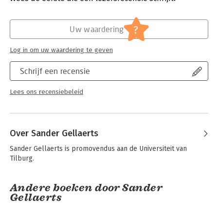
snellere technologische ontwikkelingen. Het recht biedt
hiervoor weliswaar voldoende flexibiliteit, mede dankzij de
Hoofdrubriek:
IT-management / ICT
,
Juridisch
technologieneutrale benadering van diverse bepalingen en de
Jongbloed:
ICT recht - Algemeen
?
Uw waardering
vele open normen in het recht. Toch vraagt een dergelijke
open benadering wel om een specifieke en soms technische
Log in om uw waardering te geven
invulling van het recht.
ICT en recht:
Schrijf een recensie
- Telecommunicatierecht
- Privacyrecht
Lees ons recensiebeleid
- Intellectueel eigendomsrecht
- Contractenrecht
- Strafrecht
Over Sander Gellaerts
Sander Gellaerts is promovendus aan de Universiteit van 
Tilburg.
Andere boeken door Sander
Gellaerts