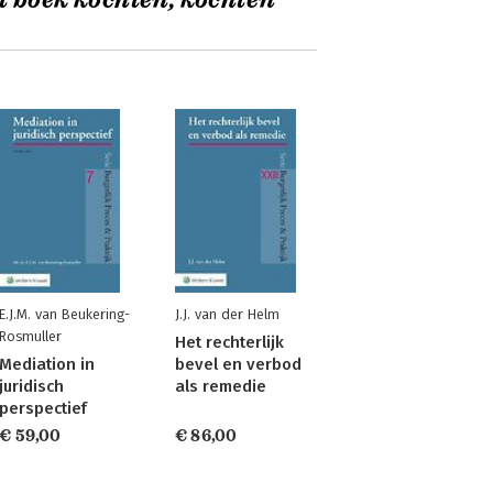
t boek kochten, kochten
E.J.M. van Beukering-
J.J. van der Helm
Rosmuller
Het rechterlijk
Mediation in
bevel en verbod
juridisch
als remedie
perspectief
€ 59,00
€ 86,00