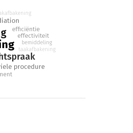
akafbakening
iation
efficiëntie
ng
effectiviteit
ing
bemiddeling
taakafbakening
htspraak
viele procedure
ment