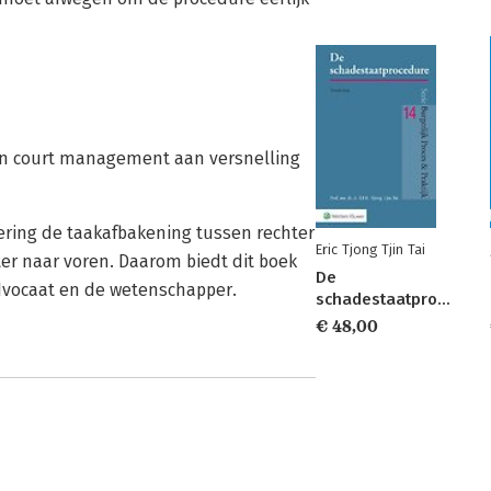
 en court management aan versnelling
ering de taakafbakening tussen rechter
Eric Tjong Tjin Tai
ter naar voren. Daarom biedt dit boek
De
 advocaat en de wetenschapper.
schadestaatprocedure
€ 48,00