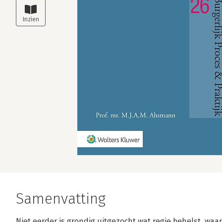
Samenvatting
Niet eerder is grondig uitgezocht wat regie behelst, waa