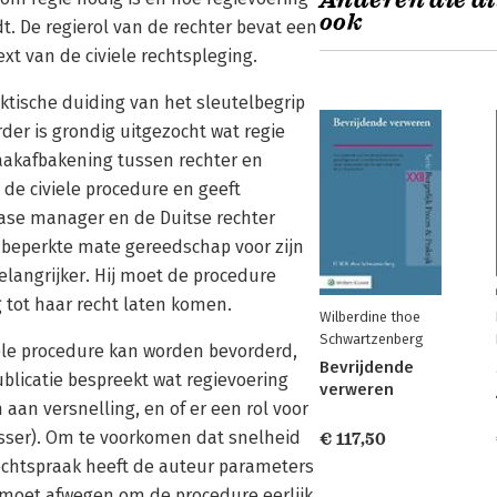
Anderen die di
ook
. De regierol van de rechter bevat een
ext van de civiele rechtspleging.
aktische duiding van het sleutelbegrip
erder is grondig uitgezocht wat regie
taakafbakening tussen rechter en
de civiele procedure en geeft
case manager en de Duitse rechter
 beperkte mate gereedschap voor zijn
elangrijker. Hij moet de procedure
 tot haar recht laten komen.
Wilberdine thoe
Schwartzenberg
iele procedure kan worden bevorderd,
Bevrijdende
ublicatie bespreekt wat regievoering
verweren
an versnelling, en of er een rol voor
sser). Om te voorkomen dat snelheid
€ 117,50
rechtspraak heeft de auteur parameters
r moet afwegen om de procedure eerlijk