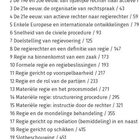
2 De 19e en 20e eeuw: van lijdelijke rechter naar actieve r
3 De 21e eeuw: de organisatie van rechtspraak / 43
4 De 21e eeuw: van actieve rechter naar regierechter / 59
5 Enkele Europese en internationale ontwikkelingen / 79
6 Snelheid van de civiele procedure / 93
7 Doelstelling van regievoering / 125
8 De regierechter en een definitie van regie / 147
9 Regie na binnenkomst van een zaak / 173
10 Formele regie en regiebeslissingen / 193
11 Regie gericht op voorspelbaarheid / 217
12 Regie en de rol van de partijen / 233
13 Materiële regie en het procesmodel / 271
14 Materiële regie: structurering procedure / 295
15 Materiële regie: instructie door de rechter / 321
16 Regie en de mondelinge behandeling / 355
17 Regie gericht op mediation (bemiddeling) in en naast 
18 Regie gericht op schikken / 415
19 Slotbeschouwing / 451