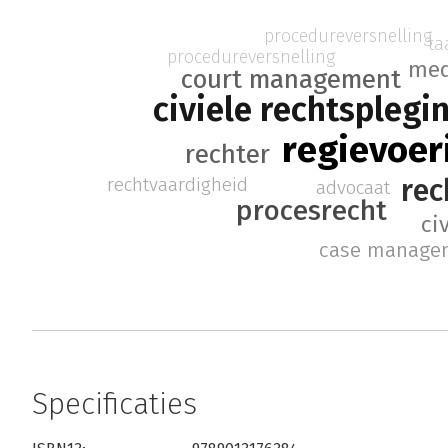
procedureversnelling
ta
procedureversnelling
med
court management
civiele rechtsplegi
regievoer
rechter
rec
rechtvaardigheid
advocaat
procesrecht
ci
case manage
Specificaties