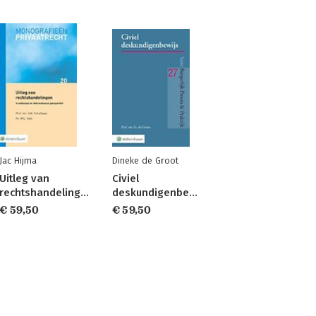
Jac Hijma
Dineke de Groot
Uitleg van
Civiel
rechtshandelingen
deskundigenbewijs
€ 59,50
€ 59,50