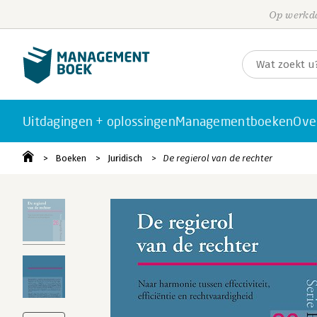
Op werkda
Uitdagingen + oplossingen
Managementboeken
Ove
Boeken
Juridisch
De regierol van de rechter