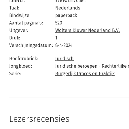
ISBN13:
9789013176384
Taal:
Nederlands
Bindwijze:
paperback
Aantal pagina's:
520
Uitgever:
Wolters Kluwer Nederland B.V.
Druk:
1
Verschijningsdatum:
8-4-2024
Hoofdrubriek:
Juridisch
Jongbloed:
Juridische beroepen - Rechterlijke 
Serie:
Burgerlijk Proces en Praktijk
Lezersrecensies