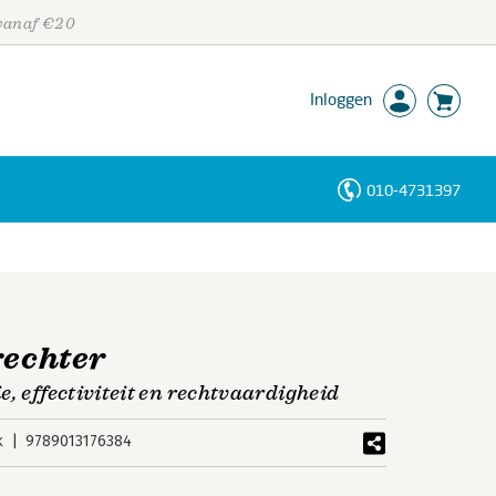
 vanaf €20
Inloggen
010-4731397
Personen
Trefwoorden
rechter
, effectiviteit en rechtvaardigheid
k
9789013176384