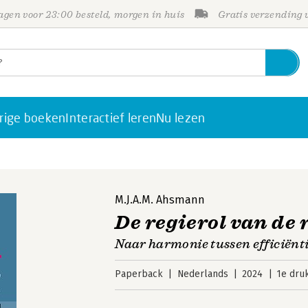
gen voor 23:00 besteld, morgen in huis
Gratis verzending
rige boeken
Interactief leren
Nu lezen
M.J.A.M. Ahsmann
De regierol van de 
Naar harmonie tussen efficiëntie
Paperback
Nederlands
2024
1e dru