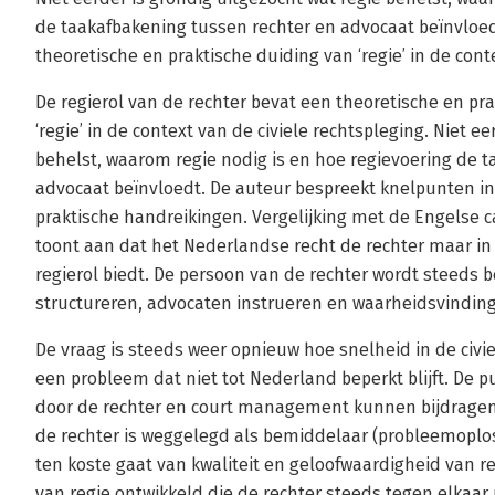
de taakafbakening tussen rechter en advocaat beïnvloedt
theoretische en praktische duiding van ‘regie’ in de cont
De regierol van de rechter bevat een theoretische en pr
‘regie’ in de context van de civiele rechtspleging. Niet e
behelst, waarom regie nodig is en hoe regievoering de 
advocaat beïnvloedt. De auteur bespreekt knelpunten in 
praktische handreikingen. Vergelijking met de Engelse 
toont aan dat het Nederlandse recht de rechter maar in
regierol biedt. De persoon van de rechter wordt steeds b
structureren, advocaten instrueren en waarheidsvinding
De vraag is steeds weer opnieuw hoe snelheid in de civ
een probleem dat niet tot Nederland beperkt blijft. De p
door de rechter en court management kunnen bijdragen a
de rechter is weggelegd als bemiddelaar (probleemoplo
ten koste gaat van kwaliteit en geloofwaardigheid van 
van regie ontwikkeld die de rechter steeds tegen elkaa