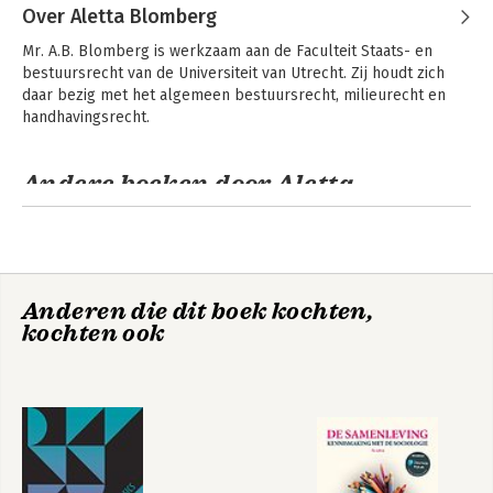
Over Aletta Blomberg
Mr. A.B. Blomberg is werkzaam aan de Faculteit Staats- en 
bestuursrecht van de Universiteit van Utrecht. Zij houdt zich 
daar bezig met het algemeen bestuursrecht, milieurecht en 
handhavingsrecht.
De taal van het
Handhavingsrecht
bestuursrecht
Andere boeken door Aletta
Blomberg
Anderen die dit boek kochten,
kochten ook
Handhavingsrecht
Handhavingsrecht