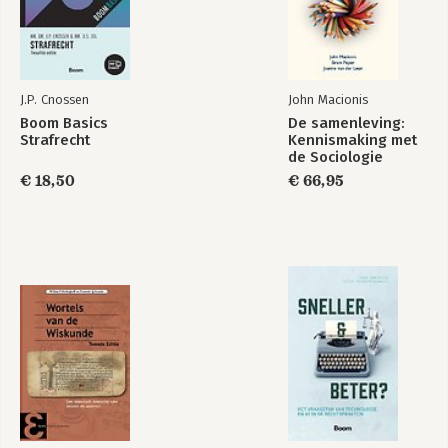
Handhaving
Handhavingsrecht
Bekijk alle boeken
Bekijk alle boeken
J.P. Cnossen
John Macionis
Boom Basics
De samenleving:
Strafrecht
Kennismaking met
de Sociologie
€ 18,50
€ 66,95