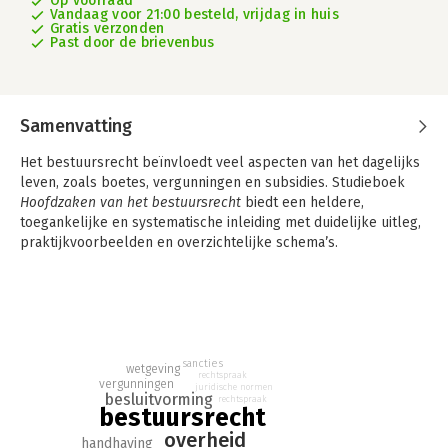
Op voorraad
Vandaag voor 21:00 besteld, vrijdag in huis
Gratis verzonden
Past door de brievenbus
Samenvatting
Het bestuursrecht beïnvloedt veel aspecten van het dagelijks
leven, zoals boetes, vergunningen en subsidies. Studieboek
Hoofdzaken van het bestuursrecht
biedt een heldere,
toegankelijke en systematische inleiding met duidelijke uitleg,
praktijkvoorbeelden en overzichtelijke schema’s.
Het bestuursrecht vormt het juridische fundament onder het
handelen van de overheid. Het bepaalt hoe bestuursorganen
besluiten nemen, welke bevoegdheden zij hebben, aan welke
normen zij zijn gebonden en hoe burgers zich daartegen
kunnen verweren.
Hoofdzaken van het bestuursrecht
biedt een
sancties
wetgeving
overzichtelijke en praktijkgerichte inleiding in dit veelzijdige
rechtspraak
vergunningen
juridische normen
rechtsgebied.
besluitvorming
rechtspraak
bestuursrecht
De uitgave behandelt alle kernonderwerpen van het
overheid
handhaving