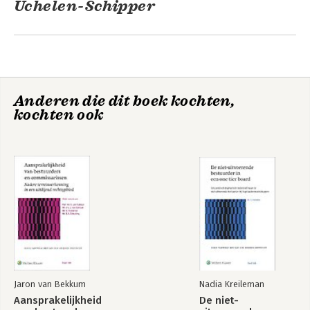
Uchelen-Schipper
Anderen die dit boek kochten,
kochten ook
De rol en positie
De rol en positie
van de raad van
van de raad van
toezicht van de
toezicht van de
stichting
stichting
Jaron van Bekkum
Nadia Kreileman
Aansprakelijkheid
De niet-