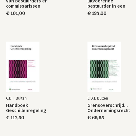
van bestuurders en
uitvoerende
commissarissen
bestuurder in een
one tier board
€ 101,00
€ 134,00
Bestuur en toezicht
bij stichtingen
Bekijk alle boeken
C.D.J. Bulten
C.D.J. Bulten
Handboek
Grensoverschrijdend
Geschillenregeling
Ondernemingsrecht
€ 117,50
€ 69,95