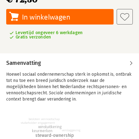
In winkelwagen
Levertijd ongeveer 6 werkdagen
Gratis verzonden
Samenvatting
Hoewel sociaal ondernemerschap sterk in opkomst is, ontbrak
tot nu toe een breed juridisch onderzoek naar de
mogelijkheden binnen het Nederlandse rechtspersonen- en
vennootschapsrecht.
Sociale ondernemingen in juridische
context
brengt daar verandering in.
Het bevat twaalf diepgaande hoofdstukken waarin de juridische
kaders voor sociale ondernemingen positiefrechtelijk worden
besloten vennootschap
geanalyseerd. De auteurs onderzoeken welke structuren het
stakeholder engagement
winstuitkering
recht biedt, in hoeverre deze toereikend zijn en welke
verslaggeving
keurmerken
knelpunten ontstaan bij het vormgeven van maatschappelijke
steward-ownership