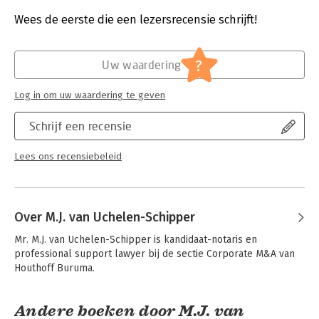
Druk:
1
Sluit aan bij actuele ontwikkelingen zoals BVm-
Verschijningsdatum:
29-5-2026
Wees de eerste die een lezersrecensie schrijft!
wetgeving en steward ownership
Verheldert uitdagingen rond governance, doelstellingen
Hoofdrubriek:
Juridisch
en juridische structuur
Jongbloed:
Ondernemingsrecht
?
Uw waardering
Serie:
Serie vanwege het Van der Heijden
Instituut te Nijmegen
Log in om uw waardering te geven
Schrijf een recensie
Lees ons recensiebeleid
Over M.J. van Uchelen-Schipper
Mr. M.J. van Uchelen-Schipper is kandidaat-notaris en 
professional support lawyer bij de sectie Corporate M&A van 
Houthoff Buruma.
Andere boeken door M.J. van