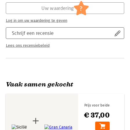
Hoofdrubriek:
Reizen
Serie:
ANWB Ontdek
?
Uw waardering
Log in om uw waardering te geven
Schrijf een recensie
Lees ons recensiebeleid
Vaak samen gekocht
Prijs voor beide
€ 37,00