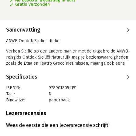
Nu besteld, woensdag in huis
Gratis verzonden
Samenvatting
ANWB Ontdek Sicilië - Italië
Verken Sicilië op een andere manier met de uitgebreide ANWB-
reisgids Ontdek Sicilië! Natuurlijk mag je bezienswaardigheden
zoals de Etna en Teatro Greco niet missen, maar ga ook eens
van de gebaande paden af en wandel over de zoutpannen van
Trapani of bezoek de pottenbakkers van Caltagirone.
Specificaties
Ontdek Sicilië biedt naast praktische tips over routes, hotels
ISBN13:
9789018054151
en vervoer ook originele ontdekkingstochten over het eiland.
Taal:
NL
De auteur laat juist díe plekjes zien waar de andere toeristen
Bindwijze:
paperback
aan voorbij lopen. Achter in de handzame gids zit een
Aantal pagina's:
304
uitneembare kaart. Kortom: deze reisgids is een onmisbare
Uitgever:
ANWB Retail
Lezersrecensies
reisgezel tijdens je reis door Sicilië.
Druk:
3
Verschijningsdatum:
18-2-2025
Wees de eerste die een lezersrecensie schrijft!