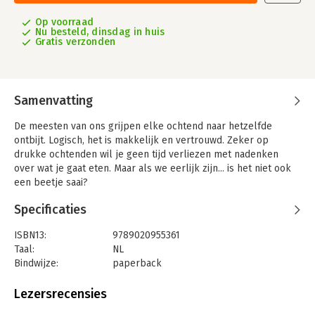
Op voorraad
Nu besteld, dinsdag in huis
Gratis verzonden
Samenvatting
De meesten van ons grijpen elke ochtend naar hetzelfde
ontbijt. Logisch, het is makkelijk en vertrouwd. Zeker op
drukke ochtenden wil je geen tijd verliezen met nadenken
over wat je gaat eten. Maar als we eerlijk zijn... is het niet ook
een beetje saai?
Dit boek brengt daar verandering in! Met 64 inspirerende
Specificaties
ontbijtideeën die niet alleen eenvoudig en snel te bereiden
zijn, maar ook verrassend lekker en voedzaam. Geen eentonige
ISBN13:
9789020955361
ochtenden meer, maar een smaakvol begin van je dag.
Taal:
NL
'Je wil je gewoon fantastisch voelen: genieten van lekker eten,
Bindwijze:
paperback
boordevol energie zitten, een scherpe geest hebben en liefst
Aantal pagina's:
160
geen energiedips ervaren. Dat is precies wat deze ontbijten
Uitgever:
Lannoo
Lezersrecensies
voor je doen.'
Druk:
1