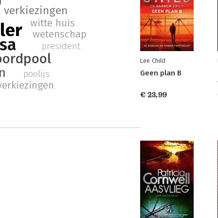
n
verkiezingen
witte huis
ller
wetenschap
sa
president
oordpool
Lee Child
n
poolijs
Geen plan B
verkiezingen
€ 23,99