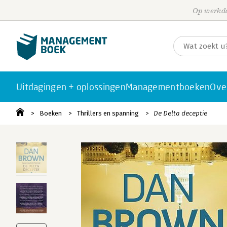
Op werkda
Uitdagingen + oplossingen
Managementboeken
Ove
Boeken
Thrillers en spanning
De Delta deceptie