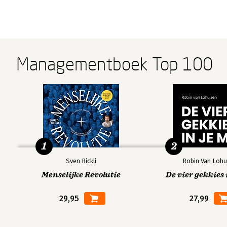
Bekijk alle boeken
Managementboek Top 100
1
2
Sven Rickli
Robin Van Lohu
Menselijke Revolutie
De vier gekkies 
29,95
27,99