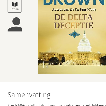
Samenvatting
Een NASA-satelliet doet een opzienbarende ontdekking o