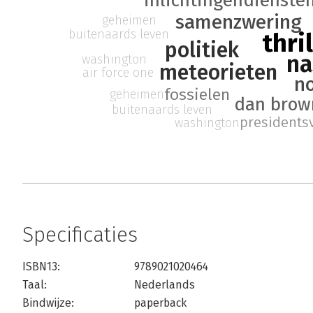
inlichtingendienste
samenzwering
geheimen
buitenaards leven
thri
politiek
na
washington
meteorieten
air force one
n
fossielen
geheimen
dan brow
buitenaards leven
presidents
washington
Specificaties
ISBN13:
9789021020464
Taal:
Nederlands
Bindwijze:
paperback