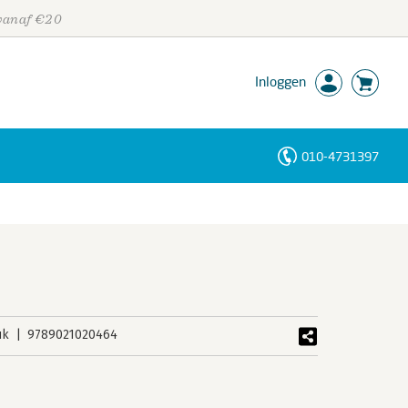
 vanaf €20
Inloggen
010-4731397
Personen
Trefwoorden
uk
9789021020464