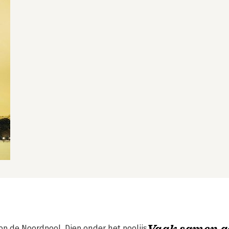
Vaak samen g
p de Noordpool. Diep onder het poolijs