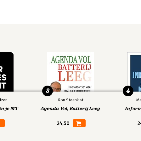
3
4
izen
Ron Steenkist
Ma
in je MT
Agenda Vol, Batterij Leeg
Infor
24,50
2