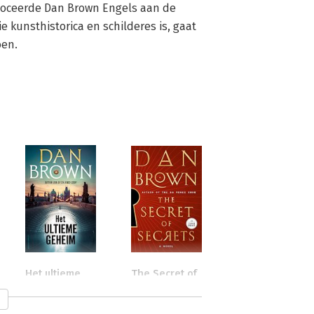
, doceerde Dan Brown Engels aan de 
 kunsthistorica en schilderes is, gaat 
oen.
Het ultieme
The Secret of
geheim
Secrets -
Large Print