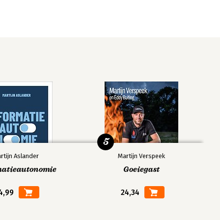
5
rtijn Aslander
Martijn Verspeek
matieautonomie
Goeiegast
4,99
24,34