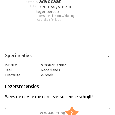
deze zaak?
advocaat
dagvaarding
rechtssysteem
hittegolf
‘Zelden was een thriller zo tot in de puntjes uitgewerkt als De
hoger beroep
getuige.’ Chicklit.nl
persoonlijke ontwikkeling
gebroken families
Specificaties
ISBN13:
9789021037882
Taal:
Nederlands
Bindwijze:
e-book
Beveiliging:
watermerk
Bestandsformaat:
epub
Lezersrecensies
Uitgever:
Luitingh Sijthoff
Verschijningsdatum:
22-11-2022
Wees de eerste die een lezersrecensie schrijft!
Hoofdrubriek:
Thrillers en spanning
Serie:
Eddie Flynn
?
Uw waardering