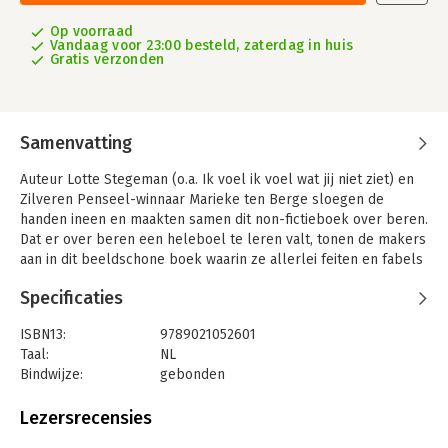
Op voorraad
Vandaag voor 23:00 besteld, zaterdag in huis
Gratis verzonden
Samenvatting
Auteur Lotte Stegeman (o.a. Ik voel ik voel wat jij niet ziet) en
Zilveren Penseel-winnaar Marieke ten Berge sloegen de
handen ineen en maakten samen dit non-fictieboek over beren.
Dat er over beren een heleboel te leren valt, tonen de makers
aan in dit beeldschone boek waarin ze allerlei feiten en fabels
over beren hebben opgetekend.
Specificaties
De beer is een van de bekendste diersoorten op de wereld. Je
zou denken: die heeft geen boek nodig, dat beest kennen we
ISBN13:
9789021052601
nou wel. Maar dat is dus een reusachtig misverstand. Want het
Taal:
NL
wemelt nog altijd van de vooroordelen en verkeerde
Bindwijze:
gebonden
aannamen. Zo is de gemiddelde beer geen monster maar óók
Aantal pagina's:
128
geen knuffelbeest, is de panda stiekem juist geen sukkel, is
Uitgever:
Luitingh Sijthoff
Lezersrecensies
een koala helemaal geen beer en heeft de gemiddelde grizzly
Druk:
1