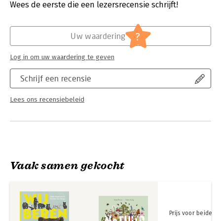
wel wat beters te doen dan mensen te verslinden. In Wij, beren
Verschijningsdatum:
27-5-2025
Wees de eerste die een lezersrecensie schrijft!
komen de acht berensoorten op aarde eindelijk zelf aan het
woord.
Hoofdrubriek:
Jeugd
?
Uw waardering
'Intelligente wetenschapsjournalistiek voor kinderen (...) in
aanstekelijke zinnen.'
Log in om uw waardering te geven
Joukje Akveld, Het Parool, over Ik voel ik voel wat jij niet ziet
'Slimmer dan je denkt is Gouden Griffel-waardig.'
Schrijf een recensie
Jong Literair Nederland
Lees ons recensiebeleid
Vaak samen gekocht
Prijs voor beide