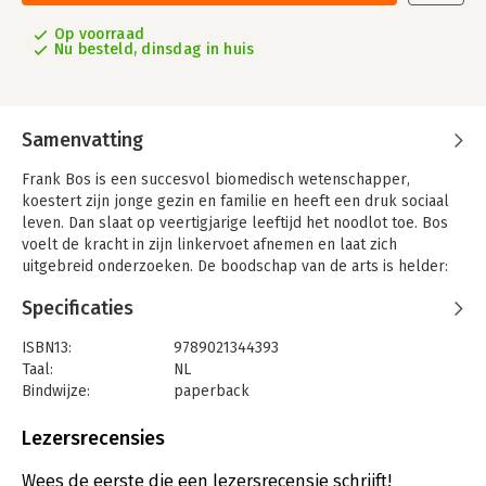
Op voorraad
Nu besteld, dinsdag in huis
Samenvatting
Frank Bos is een succesvol biomedisch wetenschapper,
koestert zijn jonge gezin en familie en heeft een druk sociaal
leven. Dan slaat op veertigjarige leeftijd het noodlot toe. Bos
voelt de kracht in zijn linkervoet afnemen en laat zich
uitgebreid onderzoeken. De boodschap van de arts is helder:
hij heeft ALS, zijn lichaam zal langzaam uitvallen. Hij heeft nog
Specificaties
maar een paar jaar te leven. 'Omringd met liefde' is het
openhartige en indringende verhaal van een leven dat te vroeg
ISBN13:
9789021344393
stopt. Bos vertelt over zijn verdriet, de machteloosheid en
Taal:
NL
frustratie, maar hij laat ook een andere kant zien: hoe zijn
Bindwijze:
paperback
doodvonnis een ongekende levenslust bij hem heeft
Aantal pagina's:
176
losgemaakt en een gemeenschap bij elkaar heeft gebracht in
Uitgever:
Alfabet uitgevers
Lezersrecensies
de permanente zorg die hij nodig heeft. 'Omringd met liefde' is
Druk:
1
een aangrijpend en inspirerend verhaal over hoe je elkaar
Verschijningsdatum:
10-6-2025
Wees de eerste die een lezersrecensie schrijft!
vindt in een machteloze situatie, en hoe je er samen richting