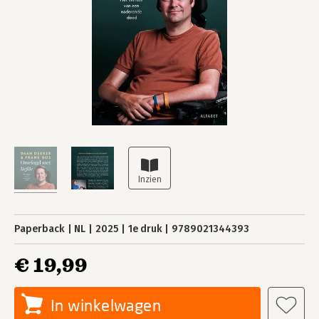
Paperback
NL
2025
1e druk
9789021344393
€ 19,99
In winkelwagen