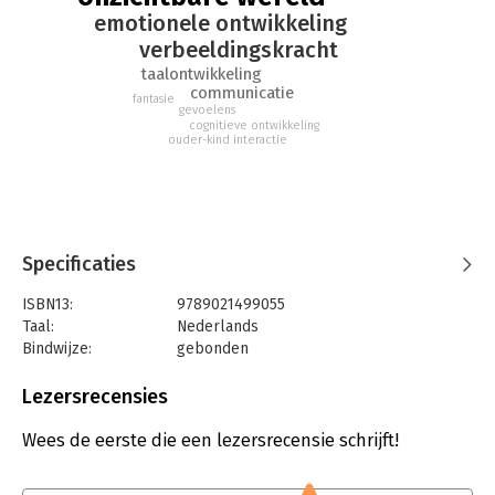
emotionele ontwikkeling
verbeeldingskracht
taalontwikkeling
communicatie
fantasie
gevoelens
cognitieve ontwikkeling
ouder-kind interactie
Specificaties
ISBN13:
9789021499055
Taal:
Nederlands
Bindwijze:
gebonden
Aantal pagina's:
52
Uitgever:
Singel Uitgevers
Lezersrecensies
Druk:
1
Verschijningsdatum:
6-8-2024
Wees de eerste die een lezersrecensie schrijft!
Hoofdrubriek:
Jeugd