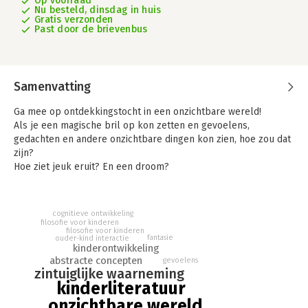
Op voorraad
Nu besteld, dinsdag in huis
Gratis verzonden
Past door de brievenbus
Samenvatting
Ga mee op ontdekkingstocht in een onzichtbare wereld!
Als je een magische bril op kon zetten en gevoelens,
gedachten en andere onzichtbare dingen kon zien, hoe zou dat
zijn?
Hoe ziet jeuk eruit? En een droom?
Dit boek helpt jonge kinderen om zich een beeld te vormen
van onzichtbare, dagelijkse dingen en ze te benoemen: een
vieze geur, de smaak van broccoli, een angstig gevoel. Het
cognitieve ontwikkeling
helpt ouders te praten over de binnenwereld van een kind.
filosofie voor kinderen
filosofie voor kinderen
fantasie
ouder-kind interactie
kinderontwikkeling
abstracte concepten
gevoelens
zintuiglijke waarneming
kinderliteratuur
onzichtbare wereld