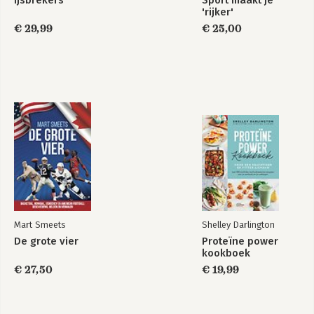
Ijsbrekers
Sport maakt je
'rijker'
€ 29,99
€ 25,00
Mart Smeets
Shelley Darlington
De grote vier
Proteïne power
kookboek
€ 27,50
€ 19,99