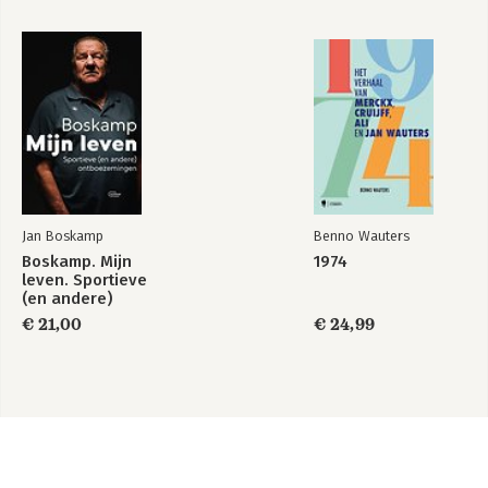
Jan Boskamp
Benno Wauters
Boskamp. Mijn
1974
leven. Sportieve
(en andere)
ontboezemingen
€ 21,00
€ 24,99