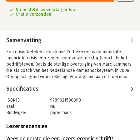
Nu besteld, woensdag in huis
Gratis verzonden
Samenvatting
Een crisis betekent een kans! Zo bekeken is de mondiale
financiële crisis een zegen, voor zowel de (top)sport als het
bedrijfsleven. Dat is de stellige overtuiging van Marc Lammers,
die als coach van het Nederlandse dameshockeyteam in 2008
Olympisch goud won in Beijing. Voorafgaand aan dit toernooi
werd alom gevreesd voor de extreme hitte in de Chinese stad.
Specificaties
Maar Lammers wist de vermeende nadelen om te zetten in
even zovele voordelen.
ISBN13:
9789021580890
In 'Yes! Een crisis' vertelt hij over de heilzame werking die
Taal:
NL
crisissituaties kunnen hebben op een groep mensen. Aan de
Bindwijze:
paperback
hand van tal van concrete praktijkvoorbeelden laat hij zien dat
Aantal pagina's:
144
elke crisis nieuwe mogelijkheden en uitdagingen biedt - niet
Uitgever:
Kosmos Uitgevers
Lezersrecensies
alleen in de sport, maar juist ook in het bedrijfsleven. Je hoeft
Druk:
9
niet te winnen van de crisis, maar van je concurrenten!
Verschijningsdatum:
24-11-2020
Wees de eerste die een lezersrecensie schrijft!