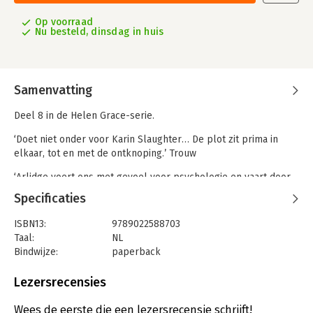
Op voorraad
Nu besteld, dinsdag in huis
Samenvatting
Deel 8 in de Helen Grace-serie.
‘Doet niet onder voor Karin Slaughter… De plot zit prima in
elkaar, tot en met de ontknoping.’ Trouw
‘Arlidge voert ons met gevoel voor psychologie en vaart door
dit stevig geplotte verhaal dat een knetterende verrassing in
Specificaties
petto heeft.’ Vrij Nederland
ISBN13:
9789022588703
Er waart iets dodelijks rond in het bos. Eerst moesten de wilde
Taal:
NL
paarden eraan geloven. Nu zijn het onschuldige mannen en
Bindwijze:
paperback
vrouwen die worden vermoord door een gedaante zonder
Aantal pagina's:
528
gezicht. Verdwaald in het donker proberen ze te vluchten, zich
Uitgever:
Boekerij
Lezersrecensies
te verstoppen. Wanhopig roepen ze om hulp. Maar er is
Druk:
5
niemand die ze kan horen…
Verschijningsdatum:
14-1-2020
Wees de eerste die een lezersrecensie schrijft!