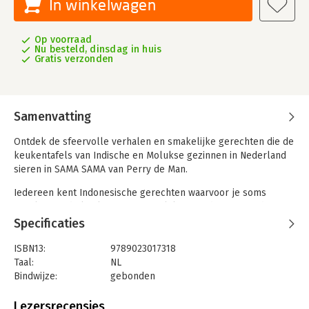
In winkelwagen
Op voorraad
Nu besteld, dinsdag in huis
Gratis verzonden
Samenvatting
Ontdek de sfeervolle verhalen en smakelijke gerechten die de
keukentafels van Indische en Molukse gezinnen in Nederland
sieren in SAMA SAMA van Perry de Man.
Iedereen kent Indonesische gerechten waarvoor je soms
urenlang in de keuken staat. Heerlijk, maar dit zijn niet de
gerechten die Indische en Molukse huishoudens dagelijks
Specificaties
klaarmaken. Door creatief te koken en snel iets te willen
bereiden zijn bijzondere gerechten ontstaan, waarbij smaken
ISBN13:
9789023017318
uit de Indische, Molukse én Nederlandse keuken samenkomen.
Taal:
NL
In SAMA SAMA spreekt Perry met Indische en Molukse
Bindwijze:
gebonden
Nederlanders die hun beste gerechten delen. Proef de polenta
Aantal pagina's:
210
rendang van Vanja van der Leeden, ga voor frikandel pan van
Uitgever:
Becht
Lezersrecensies