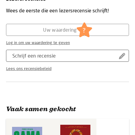
Paul en Les Toorop of maak de Indische hutspot met bal van
Druk:
1
Frédérique Spigt – en lees hun bijzondere verhalen. Ook Perry
Verschijningsdatum:
26-9-2025
Wees de eerste die een lezersrecensie schrijft!
deelt de gerechten waarvoor gasten bij De Toko in de rij
stonden, zoals zijn ketjap-bietjes, vlamtosti en sambal.
Hoofdrubriek:
Koken en eten
?
Uw waardering
Log in om uw waardering te geven
Schrijf een recensie
Lees ons recensiebeleid
Vaak samen gekocht