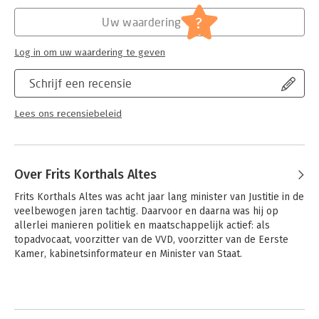
Hoofdrubriek:
Geschiedenis
constitutionele verhoudingen en de positie van de Koning als
?
Uw waardering
lid van de regering.
Log in om uw waardering te geven
Schrijf een recensie
Lees ons recensiebeleid
Over Frits Korthals Altes
Frits Korthals Altes was acht jaar lang minister van Justitie in de 
veelbewogen jaren tachtig. Daarvoor en daarna was hij op 
allerlei manieren politiek en maatschappelijk actief: als 
topadvocaat, voorzitter van de VVD, voorzitter van de Eerste 
Kamer, kabinetsinformateur en Minister van Staat.