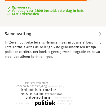
Op voorraad
Vandaag voor 23:00 besteld, zaterdag in huis
Gratis verzonden
Samenvatting
In 'Zeven politieke levens. Herinneringen in dossiers' beschrijft
Frits Korthals Altes de belangrijkste gebeurtenissen uit zijn
politieke carrière. Het boek is geen gewone biografie en bevat
meer dan alleen herinneringen.
Frits Korthals Altes (1931) heeft een indrukwekkende staat van
dienst in de Nederlandse politiek. Aan de hand van historische
bronnen en zijn persoonlijke archief gaat hij in op zijn tijd als
VVD-bestuurder (1961-1981), minister van Justitie (1982-1989),
minister van staat
Tweede Kamerlid (1989-1991), lid en voorzitter van de Eerste
criminaliteitsbestrijding
fraudebestrijding
Kamer (1991-1997-2001), kabinetsinformateur (2003) en
kabinetsformatie
eerste kamer
minister van Staat. Ook wordt de groei van de VVD in de jaren
terrorisme
advocatuur
zeventig onder Haya van Someren en Hans Wiegel, de
slavenburg's bank
politiek
justitieel beleid
verkiezingswinst van Ed Nijpels, en de bestendige groei met
justitieel beleid
fraudebestrijding