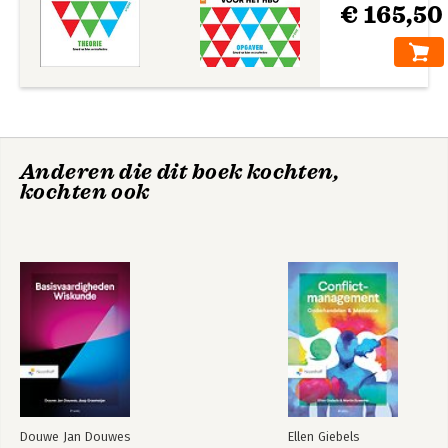
Financieel
Bedrijfseconomie
€ 165,50
management
voor het hbo -
Opgaven
InBusiness Services
InBusiness Fin
Anderen die dit boek kochten,
Bedrijfseconomie
Kennis
Elementair
Bedrijfseconomie,
kochten ook
tb+wb+onl verw
theoriebk + basislic
Bekijk alle boeken
Bedrijfseconomie
Financieel
voor het hbo,
management
theorie- en
opgavenboek
Douwe Jan Douwes
Ellen Giebels