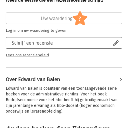
Wees de eerste die een lezersrecensie schrijft!
over de VIMOA-matrix.
Verschijningsdatum:
27-2-2020
Nieuw is de extra aandacht voor de circulaire economie en het
Hoofdrubriek:
Organisatiekunde
?
Uw waardering
vermogensverloop. Ook zijn er hoofdstukken over prognoses
Serie:
Brugboeken
en groei van de onderneming en faillissementsanalyse
Log in om uw waardering te geven
toegevoegd. Dankzij de stapsgewijze opbouw kunnen
studenten de stof zelfstandig bestuderen.
Schrijf een recensie
Bedrijfseconomie voor het hbo is niet alleen geschikt voor
opleidingen waar bedrijfseconomie een hoofdvak is, maar ook
Lees ons recensiebeleid
voor opleidingen met bedrijfseconomische onderwerpen als
onderdeel van een ander vak aan bod komen.
Over Edward van Balen
Edward van Balen is coauteur van een toonaangevende serie 
boeken voor de administratieve richting. Voor het boek 
Bedrijfseconomie voor het hbo heeft hij gebruikgemaakt van 
zijn jarenlange ervaring als hbo-docent (hoger economisch 
onderwijs en lerarenopleiding).