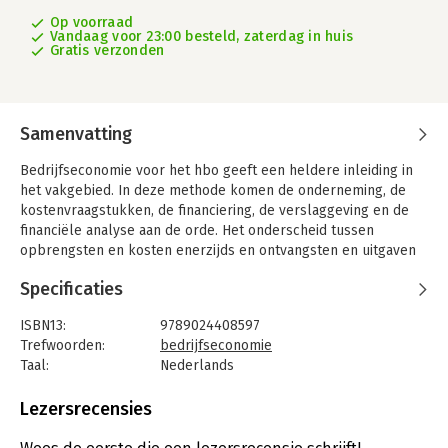
Op voorraad
Vandaag voor 23:00 besteld, zaterdag in huis
Gratis verzonden
Samenvatting
Bedrijfseconomie voor het hbo geeft een heldere inleiding in
het vakgebied. In deze methode komen de onderneming, de
kostenvraagstukken, de financiering, de verslaggeving en de
financiële analyse aan de orde. Het onderscheid tussen
opbrengsten en kosten enerzijds en ontvangsten en uitgaven
anderzijds krijgen volop aandacht. De winst-en-
Specificaties
verliesrekening, het kasstroomoverzicht en het
vermogensverloop vormen samen met de begin- en de
ISBN13:
9789024408597
eindbalans één geheel.
Trefwoorden:
bedrijfseconomie
De uitleg van de theorie gebeurt aan de hand van voorbeelden
Taal:
Nederlands
waarmee je direct aan de slag kunt. Bij dit theorieboek horen
Bindwijze:
paperback
een opgavenboek met opgaven die goed aansluiten bij de
Aantal pagina's:
448
Lezersrecensies
theorie, én een website met oefenmateriaal, toetsen,
Uitgever:
Boom
instructiefilmpjes, een begrippentrainer en meer informatie
Druk:
4