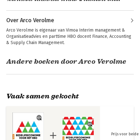
Andere boeken door Edward van
Balen
Over Arco Verolme
Arco Verolme is eigenaar van Vimoa Interim management & 
Organisatieadvies en parttime HBO docent Finance, Accounting 
& Supply Chain Management.
Andere boeken door Arco Verolme
Bedrijfseconomie
Bedrijfseconomie
voor het hbo -
voor het hbo,
Vaak samen gekocht
Opgaven
theorie- en
opgavenboek
Prijs voor beide