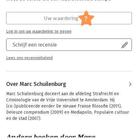
rol weggelegd voor de geesteswetenschappen, die de ethisch-
Verschijningsdatum:
11-9-2019
politieke implicaties van onze nieuwe omgevingsconditie
moeten doordenken. Meer nog dan in de aarde, zit het
Hoofdrubriek:
Filosofie
?
Uw waardering
antropoceen in ons hoofd. Nog nooit stond er zo veel op het
spel.
Log in om uw waardering te geven
Met bijdragen van onder anderen René ten Bos, Henk
Oosterling, Rosi Braidotti en Floris Alkemade.
Schrijf een recensie
Lees ons recensiebeleid
Over Marc Schuilenburg
Marc Schuilenburg doceert aan de afdeling Strafrecht en 
Criminologie van de Vrije Universiteit te Amsterdam. Hij 
(co-)publiceerde eerder De nieuwe Franse filosofie (2011), 
Deleuze compendium (2009) en Mediapolis. Populaire cultuur 
en de stad (2007).
Andere boeken door Marc