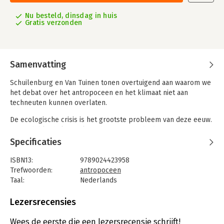
Nu besteld, dinsdag in huis
Gratis verzonden
Samenvatting
Schuilenburg en Van Tuinen tonen overtuigend aan waarom we
het debat over het antropoceen en het klimaat niet aan
techneuten kunnen overlaten.
De ecologische crisis is het grootste probleem van deze eeuw.
Er zijn bibliotheken volgeschreven over de desastreuze
invloed van de mens op de bewoonbaarheid van de aarde. Maar
Specificaties
het antropoceen reduceren tot een milieuvraagstuk miskent
de sociaal-politieke kant van dit nieuwe tijdperk. Wat betekent
ISBN13:
9789024423958
de huidige crisis bijvoorbeeld voor veiligheid, immigratie,
Trefwoorden:
antropoceen
onderwijs en stedenbouw?
Taal:
Nederlands
Bindwijze:
paperback
Een zinvolle omgang met het antropoceen vraagt dat we
Aantal pagina's:
200
Lezersrecensies
kwesties als ‘schade’, ‘zorg’ en ‘verantwoordelijkheid’
Uitgever:
Boom
inclusiever begrijpen dan voorheen. Daarbij is een belangrijke
Druk:
1
Wees de eerste die een lezersrecensie schrijft!