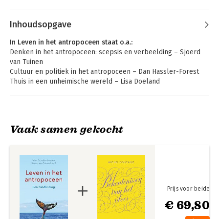
Schuilenburg
Inhoudsopgave
In Leven in het antropoceen staat o.a.:
Denken in het antropoceen: scepsis en verbeelding – Sjoerd
van Tuinen
Cultuur en politiek in het antropoceen – Dan Hassler-Forest
Thuis in een unheimische wereld – Lisa Doeland
Stedenbouw in het antropoceen – Floris Alkemade
Waarom milieucriminelen vrij spel hebben en wat we eraan
kunnen doen – Marc Schuilenburg
Onderwijs in het antropoceen – Aetzel Griffioen en Henk
Vaak samen gekocht
Oosterling
Making
Significant Others
Surveillance Public
Is het antropoceen wel duurzaam? – Klaas van Egmond
in de Culturele
Criminologie
Prijs voor beide
Bekijk alle boeken
€ 69,80