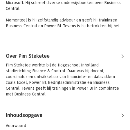
Microsoft. Hij schreef diverse onderwijsboeken over Business 
Central. 

Momenteel is hij zelfstandig adviseur en geeft hij trainingen 
Business Central en Power BI. Tevens is hij betrokken bij het 
onderwijs en curriculumvorming op verschillende 
hogescholen.
Andere boeken door Coen Overgaag
Over Pim Steketee
Pim Steketee werkte bij de Hogeschool Inholland, 
studierichting Finance & Control. Daar was hij docent, 
coördinator en ontwikkelaar van financiële- en datavakken 
zoals Excel, Power BI, Bedrijfsadministratie en Business 
Central. Tevens geeft hij trainingen in Power BI in combinatie 
met Business Central.
Inhoudsopgave
Bedrijfsadministratie
met ERP in Exact
Voorwoord
online