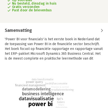
Op voorraad
Nu besteld, dinsdag in huis
Gratis verzonden
Past door de brievenbus
Samenvatting
'Power BI voor financials' is het eerste boek in Nederland dat
de toepassing van Power BI in de financiële sector beschrijft.
Het boek focust op financiële rapportage en rapportage vanuit
het ERP-pakket Microsoft Dynamics 365 Business Central. Het
is de meest complete en praktische leermethode van dit
moment.
De methode beschrijft aan de hand van concrete
bedrijfssituaties stap voor de stap de techniek van Power BI.
data transformatie
Na een korte uitleg is het aan de student om financiële data tot
power query
bedrijfseconomie
financieel management
bruikbare informatie te transformeren. Zo kan de student het
finance & control
datamodellering
resultatenrekening
geleerde direct in de opgaven toepassen. Aan bod komen de
business intelligence
rapportages en analyses van een handelsonderneming, een
datavisualisatie
kpi's
productieonderneming en een dienstverlenende onderneming.
power bi
balans
Het boek sluit af met een uitgebreide praktijkcasus, gebaseerd
filters
datarelaties