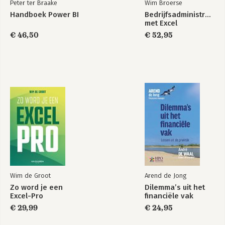
Peter ter Braake
Wim Broerse
Kaart
Handboek Power BI
Bedrijfsadministratie
Slicer in lijstvorm
met Excel
Tabel (matrix)
€ 46,50
€ 52,95
Grafiek
Tekstvak
Streep
Interactief gebruik van de rapportage TinQ
Vervolg casus TinQ
Mogelijkheden binnen Visualisaties> deel 2
Slicer in een schuifmaat
Tabel
Tabel top N
Tabel met criteria
Meter/KPI
Opmaak binnen Visualisaties
Slicer in een schuifmaat
Tabel
Wim de Groot
Arend de Jong
Meter
Zo word je een
Dilemma’s uit het
Opgaven
Excel-Pro
financiële vak
€ 29,99
€ 24,95
3 Eenvoudige berekeningen met DAX
Inleiding