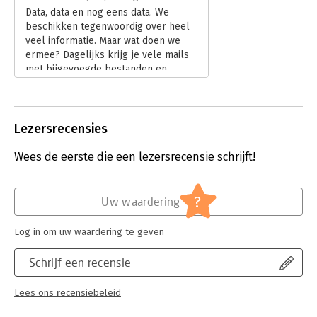
- het online boek.
Data, data en nog eens data. We
Doelgroep
beschikken tegenwoordig over heel
Power BI voor financials is geschreven voor studenten in het
veel informatie. Maar wat doen we
hoger beroepsonderwijs die een studie accountancy,
ermee? Dagelijks krijg je vele mails
bedrijfseconomie, bedrijfskunde of finance & control volgen.
met bijgevoegde bestanden en
Daarnaast is het geschikt voor financiële professionals die met
overzichten waarvan je je vaak
Power BI aan de slag willen gaan.
afvraagt: en nu?
Lees verder
Lezersrecensies
Wees de eerste die een lezersrecensie schrijft!
?
Uw waardering
Log in om uw waardering te geven
Schrijf een recensie
Lees ons recensiebeleid