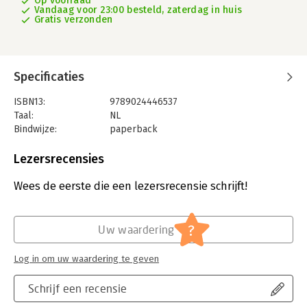
Op voorraad
Vandaag voor 23:00 besteld, zaterdag in huis
Gratis verzonden
Specificaties
ISBN13:
9789024446537
Taal:
NL
Bindwijze:
paperback
Aantal pagina's:
128
Uitgever:
Boom uitgevers Amsterdam S
Lezersrecensies
Druk:
1
Verschijningsdatum:
24-3-2022
Wees de eerste die een lezersrecensie schrijft!
Hoofdrubriek:
Paramedisch
?
Uw waardering
Log in om uw waardering te geven
Schrijf een recensie